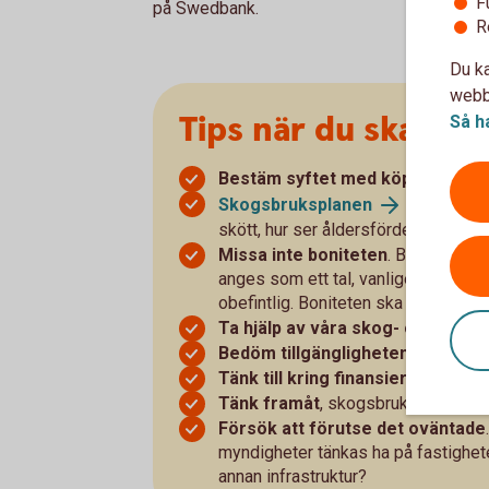
F
på Swedbank.
R
Du ka
webbp
Tips när du ska kö
Så h
Bestäm syftet med köpet.
Vad du 
Skogsbruksplanen
är en vikt
skött, hur ser åldersfördelningen u
Missa inte boniteten
. Boniteten 
anges som ett tal, vanligen mellan 2 
obefintlig. Boniteten ska finnas me
Ta hjälp av våra skog- och lantb
Bedöm tillgängligheten
. Saknas s
Tänk till kring finansiering,
räkna,
Tänk framåt
, skogsbruk är långsikt
Försök att förutse det oväntade
myndigheter tänkas ha på fastighet
annan infrastruktur?