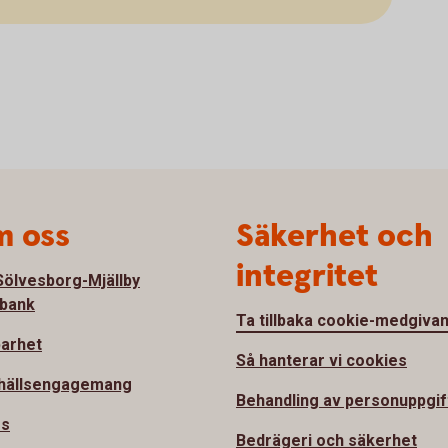
 oss
Säkerhet och
integritet
ölvesborg-Mjällby
bank
Ta tillbaka cookie-medgiva
barhet
Så hanterar vi cookies
hällsengagemang
Behandling av personuppgif
ss
Bedrägeri och säkerhet