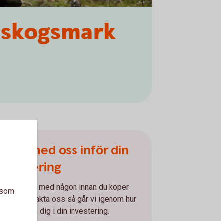
a skogsmark
Prata med oss inför din
investering
Vill du prata med någon innan du köper
a som
skog? Kontakta oss så går vi igenom hur
i kan hjälpa dig i din investering.