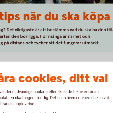
tips när du ska köp
g? Det viktigaste är att bestämma vad du ska ha den till.
kartan den bör ligga. För många är närhet och
kog på distans och tycker att det fungerar utmärkt.
kog?
åra cookies, ditt val
n. Ska du hitta en bra skog på distans bör du
vänder nödvändiga cookies eller liknande tekniker för att
n. Vi finns från norr till söder och är gärna
latsen ska fungera för dig. Det finns även cookies du kan välj
okal fastighetsmarknad och vi kan även tipsa
ttrar din upplevelse:
v
t, säger Andreas Jansson, skogsspecialist