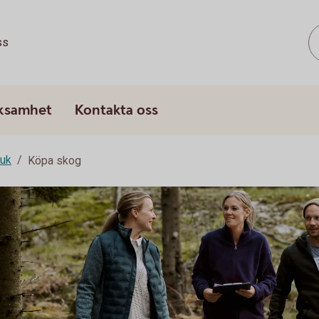
ss
rksamhet
Kontakta oss
ruk
Köpa skog