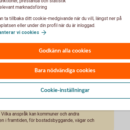
unktioner, prestanda och statistik
elevant marknadsföring
n ta tillbaka ditt cookie-medgivande när du vill, längst ner på
latsen eller under din profil när du är inloggad.
pa skogsmark
anterar vi cookies
vill ha skogen till?
Godkänn alla cookies
ig del - använd den väl.
Är skogen löpande
t?
beskriver markens produktionsförmåga – den
Bara nödvändiga cookies
och 12, där 1 betyder att tillväxten i princip är
d i alla skogsbruksplaner och prospekt.
ruksansvariga
för en bedömning på plats.
Cookie-inställningar
kogsvägar eller är marken kuperad?
 analysera och ta kontakt med banken i tid.
igt.
. Vilka anspråk kan kommuner och andra
en i framtiden, för bostadsbyggande, vägar och