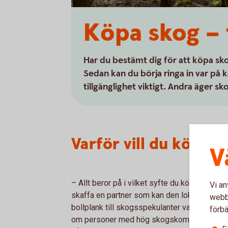
Köpa skog – 
Har du bestämt dig för att köpa sko
Sedan kan du börja ringa in var på 
tillgänglighet viktigt. Andra äger s
Varför vill du köpa s
V
– Allt beror på i vilket syfte du köper skoge
Vi an
skaffa en partner som kan den lokala marknade
webbp
bollplank till skogsspekulanter vad gäller l
förbä
om personer med hög skogskompetens lokal