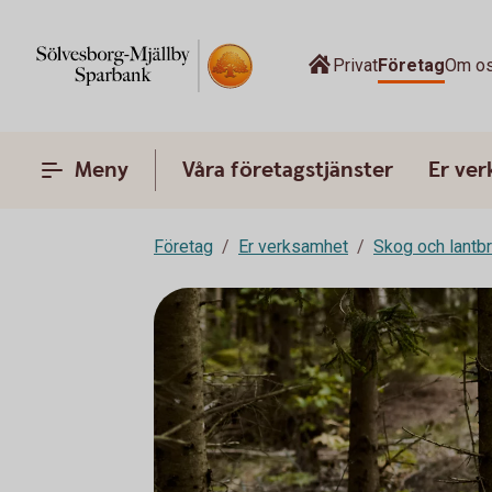
Privat
Företag
Om o
Meny
Våra företagstjänster
Er ve
Företag
Er verksamhet
Skog och lantb