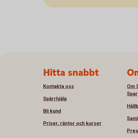
Sidfot
Hitta snabbt
Om
Kontakta oss
Om S
Spar
Spärrhjälp
Håll
Bli kund
Sam
Priser, räntor och kurser
Pre