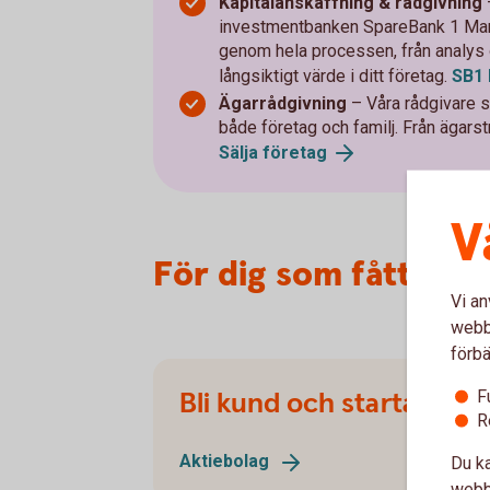
Kapitalanskaffning & rådgivning
investmentbanken SpareBank 1 Market
genom hela processen, från analys o
långsiktigt värde i ditt företag.
SB1
Ägarrådgivning
– Våra rådgivare st
både företag och familj. Från ägarstr
Sälja
företag
V
För dig som fått din
Vi an
webbp
förbä
Bli kund och starta akti
F
R
Aktiebolag
Du ka
webbp