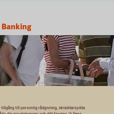
 Banking
illgång till personlig rådgivning, skräddarsydda
de din privatekonomi och ditt företag. Vi finns