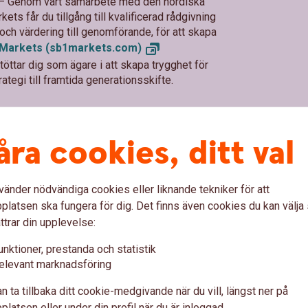
– Genom vårt samarbete med den nordiska
s får du tillgång till kvalificerad rådgivning
ch värdering till genomförande, för att skapa
 Markets
(sb1markets.com)
öttar dig som ägare i att skapa trygghet för
ategi till framtida generationsskifte.
åra cookies, ditt val
 intresseanmälan godkänd
vänder nödvändiga cookies eller liknande tekniker för att
latsen ska fungera för dig. Det finns även cookies du kan välj
ttrar din upplevelse:
ebolag
Flytta ditt aktieb
unktioner, prestanda och statistik
elevant marknadsföring
Vill du byta bank med dit
n ta tillbaka ditt cookie-medgivande när du vill, längst ner på
latsen eller under din profil när du är inloggad.