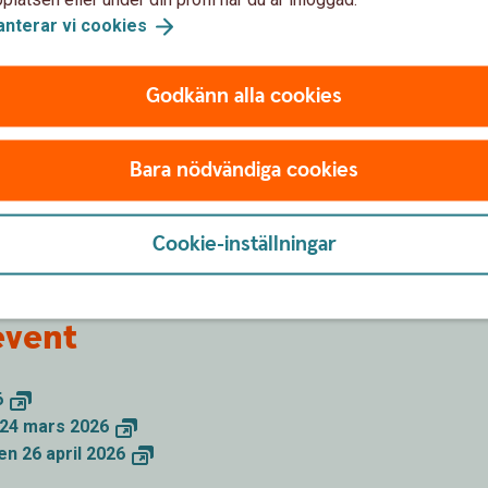
anterar vi
cookies
Godkänn alla cookies
Kom & träffa
Bara nödvändiga cookies
oss!
Cookie-inställningar
event
6
 24 mars
2026
n 26 april
2026