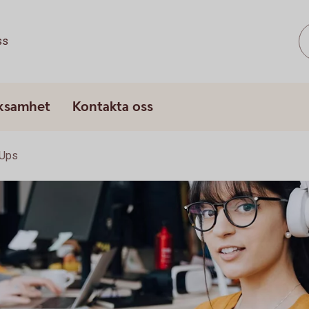
ss
rksamhet
Kontakta oss
-Ups