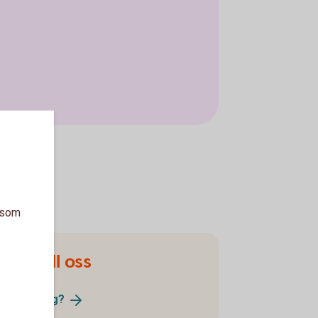
a som
olag till oss
t
aktiebolag?