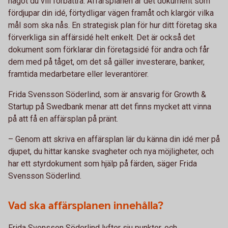
något du vill förbättra. Affärsplanen är det dokument som
fördjupar din idé, förtydligar vägen framåt och klargör vilka
mål som ska nås. En strategisk plan för hur ditt företag ska
förverkliga sin affärsidé helt enkelt. Det är också det
dokument som förklarar din företagsidé för andra och får
dem med på tåget, om det så gäller investerare, banker,
framtida medarbetare eller leverantörer.
Frida Svensson Söderlind, som är ansvarig för Growth &
Startup på Swedbank menar att det finns mycket att vinna
på att få en affärsplan på pränt.
– Genom att skriva en affärsplan lär du känna din idé mer på
djupet, du hittar kanske svagheter och nya möjligheter, och
har ett styrdokument som hjälp på färden, säger Frida
Svensson Söderlind.
Vad ska affärsplanen innehålla?
Frida Svensson Söderlind lyfter sju punkter, och