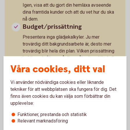
Igen, visa att du gjort din hemläxa avseende
dina framtida kunder och att du vet hur du ska
nå dem.
Budget/prissättning
Presentera inga glädjekalkyler. Ju mer
trovärdig ditt bakgrundsarbete är, desto mer
trovärdig blir hela din plan. Vilken prissättning
behöver du för att nå dina mål och vad är rimligt
på marknaden? Det är också viktigt att planera
Våra cookies, ditt val
för att kunna ta ut lön eller sätta upp en budget
så att du klarar dig privat. Går siffrorna ihop?
Vi använder nödvändiga cookies eller liknande
Tidsplan/milstolpar/mål
tekniker för att webbplatsen ska fungera för dig. Det
finns även cookies du kan välja som förbättrar din
Bryt upp din plan i delmål. Det kan handla om
upplevelse:
när ska ni ha nått viss omsättning, ett visst
antal kunder, en viss kännedom eller det som
Funktioner, prestanda och statistik
är relevant för just din idé.
Relevant marknadsföring
Hur ska idén genomföras?