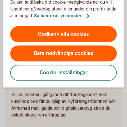
Du kan ta tillbaka ditt cookie-medgivande när du vill,
Har du en helt digital plan eller bygger den på
längst ner på webbplatsen eller under din profil när du
fysiska lokaler? Hur mycket personal behöver
är inloggad.
Så hanterar vi
cookies
du? Krävs det underleverantörer eller
utveckling? Ska du satsa internationellt och vad
gäller då? Vilka regler har du som arbetsgivare
Godkänn alla cookies
att förhålla dig till? Pränta ned allt om hur:et
som ska ta dig från A till Ö.
Bara nödvändiga cookies
Cookie-inställningar
Så här gör du en affärsplan
Vill du komma i gång med ditt företagande? Som
kund hos oss får du hjälp av NyföretagarCentrum och
Almi med mall, guide och digitala verktyg så att du
enkelt skapar en affärsplan.