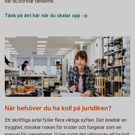
när du borstar tänderna".
Tänk på det här när du skalar
upp
Woman flipping through a sheet of paper
När behöver du ha koll på juridiken?
Ett skriftliga avtal fyller flera viktiga syften. Det innebär en
trygghet, minskar risken för tvister och fungerar som en
manual för samarbetet. Vi har listat det viktigaste att ha koll