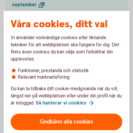
september
Innovation Night - 22 September 2026, in
Våra cookies, ditt val
Uppsala
NextSpace 2026 — Commercial Space
Vi använder nödvändiga cookies eller liknande
Conference, Gothenburg 21
Oktober
tekniker för att webbplatsen ska fungera för dig. Det
finns även cookies du kan välja som förbättrar din
Boardmatch i Stockholm tillsammans med
upplevelse:
Styrelseakademin och Almi 21 oktober
Funktioner, prestanda och statistik
Relevant marknadsföring
Du kan ta tillbaka ditt cookie-medgivande när du vill,
längst ner på webbplatsen eller under din profil när du
Premium och Private Banking
är inloggad.
Så hanterar vi
cookies
Godkänn alla cookies