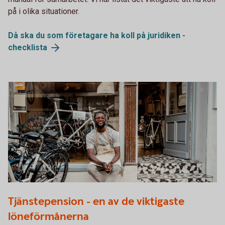
på i olika situationer.
Då ska du som företagare ha koll på juridiken -
checklista
1289906624
Tjänstepension - en av de viktigaste
löneförmånerna