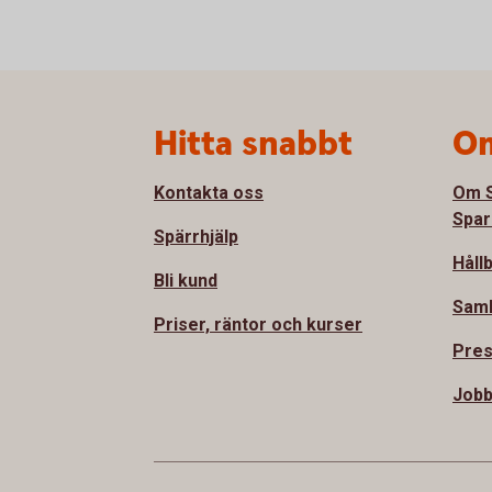
Sidfot
Hitta snabbt
Om
Kontakta oss
Om S
Spar
Spärrhjälp
Håll
Bli kund
Sam
Priser, räntor och kurser
Pre
Jobb