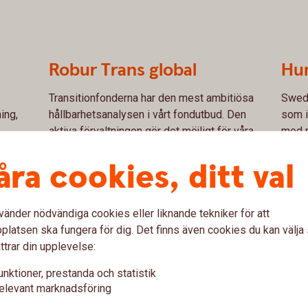
Robur Trans global
Hu
Transitionfonderna har den mest ambitiösa
Swedb
ing,
hållbarhetsanalysen i vårt fondutbud. Den
som i
aktiva förvaltningen gör det möjligt för våra
med m
förvaltare och hållbarhetsanalytiker att
arbet
åra cookies, ditt val
regelbundet träffa bolagen och diskutera
Human
neler
deras hållbarhetsarbete.
välgö
fått 
täller
vänder nödvändiga cookies eller liknande tekniker för att
Läs mer om fonden
här
latsen ska fungera för dig. Det finns även cookies du kan välj
Läs 
ttrar din upplevelse:
unktioner, prestanda och statistik
orn
elevant marknadsföring