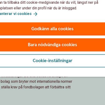
n ta tillbaka ditt cookie-medgivande när du vill, längst ner på
latsen eller under din profil när du är inloggad.
anterar vi
cookies
Godkänn alla cookies
Bara nödvändiga cookies
ss
Cookie-inställningar
 kan du vara säker på att vi bara väljer fonder
a investeringar. De ska också ha antagit en
 i bolag som bryter mot internationella normer
tälla krav på fondbolagen att förbättra sitt