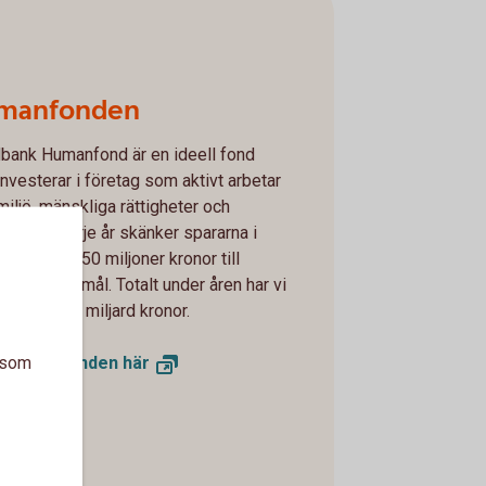
manfonden
ank Humanfond är en ideell fond
nvesterar i företag som aktivt arbetar
iljö, mänskliga rättigheter och
svillkor. Varje år skänker spararna i
fond runt 50 miljoner kronor till
rande ändamål. Totalt under åren har vi
ihop över en miljard kronor.
a som
mer om fonden
här