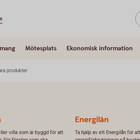
s
emang
Mötesplats
Ekonomisk information
ara produkter
n
Energilån
ler villa som är byggd för att
Ta hjälp av ett Energilån för 
r. För företag som ska
energiförbrukningen på bosta