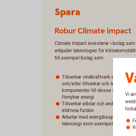
Spara
Robur Climate impact
Climate Impact investerar i bolag som
erbjuder teknologier för klimatomställn
till exempel bolag som:
V
Tillverkar vindkraftverk eller solpa
och/eller tillverkar och levererar
komponenter till dessa samt frams
Vi an
förnybar energi
webbp
Tillverkar elbilar och andra typer av
förbä
eldrivna fordon
Arbetar med energibesparande
F
teknologi inom exempelvis IT-sekt
R