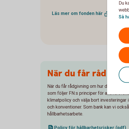
Du ka
webbp
Läs mer om fonden
här
Så h
När du får råd av o
När du får rådgivning om hur du ska spara
som följer FN:s principer för ansvarsfull
klimatpolicy och välja bort investeringar
och konventioner. Som bank kan vi också s
hållbarhetsarbete.
Policy för hållbarhetsrisker (pdf)