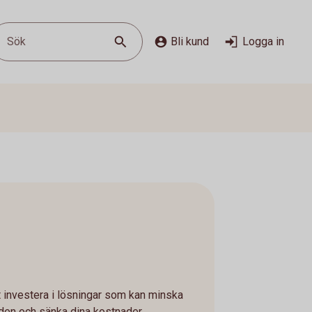
Sök
Bli kund
Logga in
att investera i lösningar som kan minska
den och sänka dina kostnader.