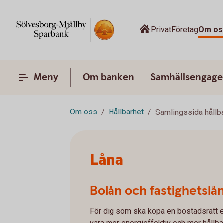
Privat
Företag
Om os
Meny
Om banken
Samhällsengag
Om oss
Hållbarhet
Samlingssida hållb
Låna
Bolån och fastighetslå
För dig som ska köpa en bostadsrätt el
vara mer energieffektiv och mer hållba