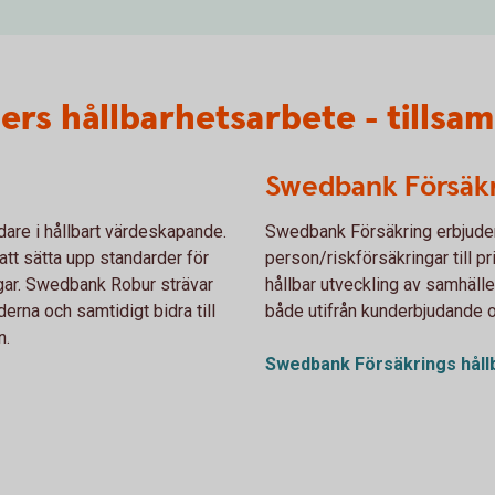
rs hållbarhetsarbete - tillsam
Swedbank Försäk
dare i hållbart värdeskapande.
Swedbank Försäkring erbjuder
att sätta upp standarder för
person/riskförsäkringar till pr
ngar. Swedbank Robur strävar
hållbar utveckling av samhälle 
derna och samtidigt bidra till
både utifrån kunderbjudande o
n.
Swedbank Försäkrings
hål