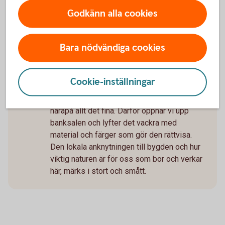
därför bygger vi rum för privata samtal och
Godkänn alla cookies
skapar ytor för andra arbetsuppgifter.
Lokalen & det lokala
Bara nödvändiga cookies
Sparbankshuset är en fantastisk byggnad
och den gamla banksalen, ett av stans
vackraste rum. Något att vara stolt över och
Cookie-inställningar
vara glad för, som medarbetare och kund,
men under många år har möbleringen skymt
närapå allt det fina. Därför öppnar vi upp
banksalen och lyfter det vackra med
material och färger som gör den rättvisa.
Den lokala anknytningen till bygden och hur
viktig naturen är för oss som bor och verkar
här, märks i stort och smått.