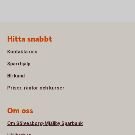
Sidfot
Hitta snabbt
Kontakta oss
Spärrhjälp
Bli kund
Priser, räntor och kurser
Om oss
Om Sölvesborg-Mjällby Sparbank