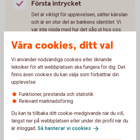
Första intrycket
Det är viktigt för upplevelsen, sätter känslan
och är en stor del av bankens identitet. Vi
var inte nöjda med hur det såg ut hos oss.
Att du skulle ta dig igenom en automathall
Våra cookies, ditt val
och en mörk korridor innan du mötte ditt
första leende bakom glasrutan i kassan.
Vi använder nödvändiga cookies eller liknande
Därför flyttar vi entrén och skapar direkta
tekniker för att webbplatsen ska fungera för dig. Det
möten.
finns även cookies du kan välja som förbättrar din
Professionaliteten
upplevelse:
När du inte vet vem som sitter bakom nästa
Funktioner, prestanda och statistik
skärmvägg i ett öppet och lyhört
Relevant marknadsföring
kontorslandskap är det svårt att lyfta det
viktiga och det känsliga. Det är inte den
Du kan ta tillbaka ditt cookie-medgivande när du vill,
bästa miljön för ekonomisk rådgivning, vare
längst ner på webbplatsen eller under din profil när du
sig för dig som kund eller för våra
är inloggad.
Så hanterar vi
cookies
medarbetare. Båda förtjänar bättre och