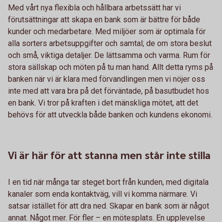
Med vårt nya flexibla och hållbara arbetssätt har vi
förutsättningar att skapa en bank som är bättre för både
kunder och medarbetare. Med miljöer som är optimala för
alla sorters arbetsuppgifter och samtal; de om stora beslut
och små, viktiga detaljer. De lättsamma och varma. Rum för
stora sällskap och möten på tu man hand. Allt detta ryms på
banken när vi är klara med förvandlingen men vi nöjer oss
inte med att vara bra på det förväntade, på basutbudet hos
en bank. Vi tror på kraften i det mänskliga mötet, att det
behövs för att utveckla både banken och kundens ekonomi.
Vi är här för att stanna men står inte stilla
I en tid när många tar steget bort från kunden, med digitala
kanaler som enda kontaktväg, vill vi komma närmare. Vi
satsar istället för att dra ned. Skapar en bank som är något
annat. Något mer. För fler – en mötesplats. En upplevelse