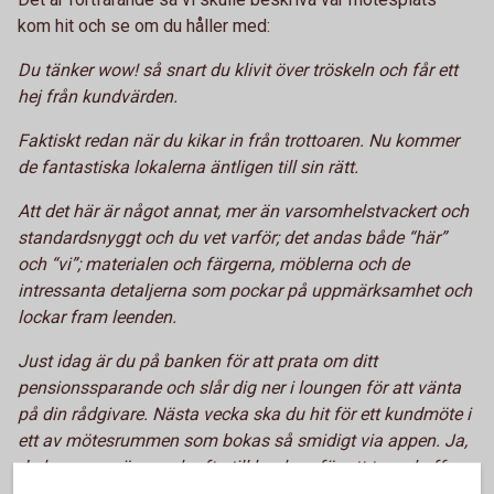
kom hit och se om du håller med:
Du tänker wow! så snart du klivit över tröskeln och får ett
hej från kundvärden.
Faktiskt redan när du kikar in från trottoaren. Nu kommer
de fantastiska lokalerna äntligen till sin rätt.
Att det här är något annat, mer än varsomhelstvackert och
standardsnyggt och du vet varför; det andas både “här”
och “vi”; materialen och färgerna, möblerna och de
intressanta detaljerna som pockar på uppmärksamhet och
lockar fram leenden.
Just idag är du på banken för att prata om ditt
pensionssparande och slår dig ner i loungen för att vänta
på din rådgivare. Nästa vecka ska du hit för ett kundmöte i
ett av mötesrummen som bokas så smidigt via appen. Ja,
du kommer gärna och ofta till banken; för att ta en kaffe
med en vän, jobba några timmar i coworking-avdelningen