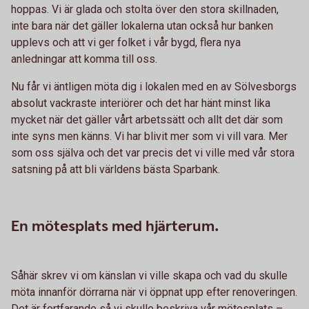
hoppas. Vi är glada och stolta över den stora skillnaden,
inte bara när det gäller lokalerna utan också hur banken
upplevs och att vi ger folket i vår bygd, flera nya
anledningar att komma till oss.
Nu får vi äntligen möta dig i lokalen med en av Sölvesborgs
absolut vackraste interiörer och det har hänt minst lika
mycket när det gäller vårt arbetssätt och allt det där som
inte syns men känns. Vi har blivit mer som vi vill vara. Mer
som oss själva och det var precis det vi ville med vår stora
satsning på att bli världens bästa Sparbank.
En mötesplats med hjärterum.
Såhär skrev vi om känslan vi ville skapa och vad du skulle
möta innanför dörrarna när vi öppnat upp efter renoveringen.
Det är fortfarande så vi skulle beskriva vår mötesplats –