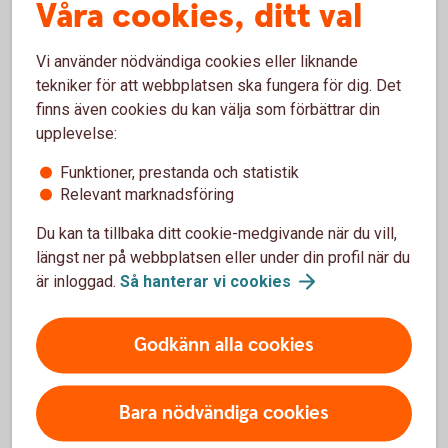
Våra cookies, ditt val
eller för att nätverka på frukostträffarna. Och du gillar
verkligen det du hörde om planerna på att visa konst och
Vi använder nödvändiga cookies eller liknande
ha en liten pop up-butik med fina lokala produkter.
tekniker för att webbplatsen ska fungera för dig. Det
finns även cookies du kan välja som förbättrar din
Här ryms allt det och mycket mer … så många
upplevelse:
möjligheter!
Funktioner, prestanda och statistik
Relevant marknadsföring
Samling vid pumpen. Bättre tillsammans
Du kan ta tillbaka ditt cookie-medgivande när du vill,
längst ner på webbplatsen eller under din profil när du
är inloggad.
Så hanterar vi
cookies
Ja, nu är byggstöket och renoveringen ett avslutat kapitel
och det är fantastiskt skönt. Men även om vi nu på många
sätt är den bank vi vill vara och kan erbjuda dig en bättre
Godkänn alla cookies
bankupplevelse så är vi i ständig utveckling –
mötesplatsen ska hållas intressant och hjärtat ska pumpa
på. Vi tror att vi kan bli ännu bättre tillsammans med dig.
Bara nödvändiga cookies