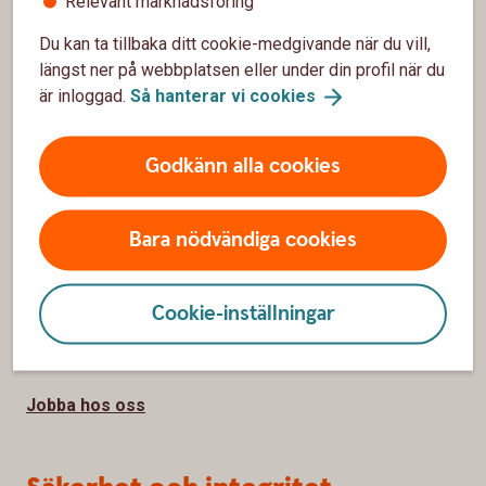
Relevant marknadsföring
Spärrhjälp
Du kan ta tillbaka ditt cookie-medgivande när du vill,
Bli kund
längst ner på webbplatsen eller under din profil när du
är inloggad.
Så hanterar vi
cookies
Priser, räntor och kurser
Godkänn alla cookies
Om oss
Om Sölvesborg-Mjällby Sparbank
Bara nödvändiga cookies
Hållbarhet
Cookie-inställningar
Samhällsengagemang
Press
Jobba hos oss