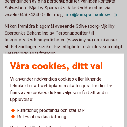
behandlingen av dina personuppgifter, vänligen kontakta
Sölvesborg-Mjällby Sparbanks dataskyddsombud via
växeln 0456-42400 eller mejl,
info@smsparbank.
se
.
Ni kan framföra klagomål avseende Sölvesborg-Mjällby
Sparbanks Behandling av Personuppgifter till
Integritetsskyddsmyndigheten (www.imy.se) om ni anser
att Behandlingen kränker Era rättigheter och intressen enligt
Dataskyddslagstiftningen.
Våra cookies, ditt val
Nedan finns kontaktuppgifter för utövande av dina
rättigheter som registrerad.
Vi använder nödvändiga cookies eller liknande
För frågor:
tekniker för att webbplatsen ska fungera för dig. Det
finns även cookies du kan välja som förbättrar din
Sölvesborg-Mjällby Sparbank
upplevelse:
Box 77
294 22 Sölvesborg
Funktioner, prestanda och statistik
Org. nr: 536200-9457
Relevant marknadsföring
Sölvesborg-Mjällby Sparbanks dataskyddsombud: