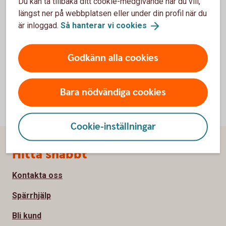
Du kan ta tillbaka ditt cookie-medgivande när du vill,
Sölvesborg-Mjällby Sparbank
längst ner på webbplatsen eller under din profil när du
Dataskyddsombud
är inloggad.
Så hanterar vi
cookies
Box 77
294 22 Sölvesborg
Godkänn alla cookies
Bara nödvändiga cookies
Cookie-inställningar
Sidfot
Hitta snabbt
Kontakta oss
Spärrhjälp
Bli kund