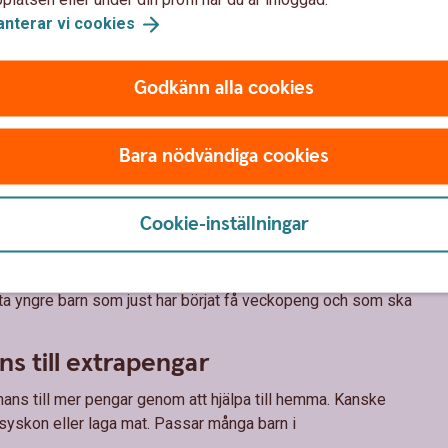
anterar vi
cookies
Godkänn alla cookies
Bara nödvändiga cookies
eng – vad passar er familj?
Cookie-inställningar
för småköp
eng för småköp, men slipper betala för större saker som
ofta yngre barn som just har börjat få veckopeng och som ska
s till extrapengar
ans till mer pengar genom att hjälpa till hemma. Kanske
skon eller laga mat. Passar många barn i