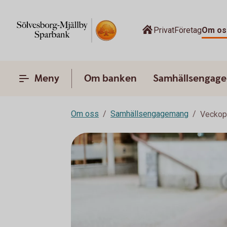
Privat
Företag
Om os
Meny
Om banken
Samhällsengag
Om oss
Samhällsengagemang
Veckop