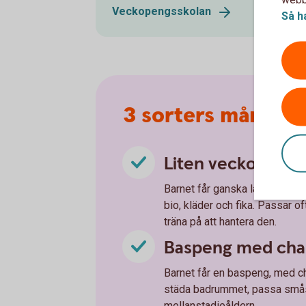
Veckopengsskolan
Så h
3 sorters månadsp
Liten veckopeng 
Barnet får ganska låg veckop
bio, kläder och fika. Passar 
träna på att hantera den.
Baspeng med chan
Barnet får en baspeng, med ch
städa badrummet, passa småsy
mellanstadieåldern.