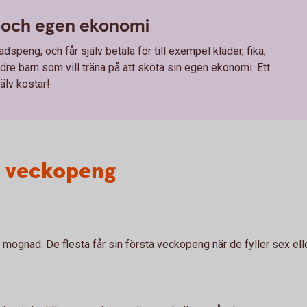
och egen ekonomi
speng, och får själv betala för till exempel kläder, fika,
ldre barn som vill träna på att sköta sin egen ekonomi. Ett
jälv kostar!
er veckopeng
gnad. De flesta får sin första veckopeng när de fyller sex eller s