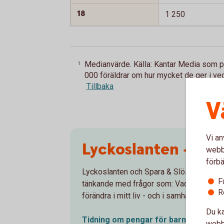
18
1 250
Medianvärde. Källa: Kantar Media som 
1
000 föräldrar om hur mycket de ger i vec
Tillbaka
V
Vi an
Lyckoslanten – ba
webbp
förbä
Lyckoslanten och Spara & Slösa har i mång
F
tänkande med frågor som: Vad är private
R
förändra i mitt liv - och i samhället?
Du ka
Tidning om pengar för barn,
Lyckosla
webbp