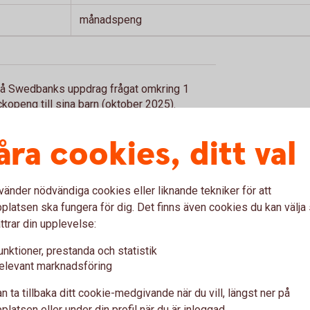
månadspeng
på Swedbanks uppdrag frågat omkring 1
kopeng till sina barn (oktober 2025).
åra cookies, ditt val
vänder nödvändiga cookies eller liknande tekniker för att
rnens egen ekonomitidning
latsen ska fungera för dig. Det finns även cookies du kan välj
ttrar din upplevelse:
a år inspirerat barn till ekonomiskt hållbart
unktioner, prestanda och statistik
konomi? Hur når jag mina drömmar? Vad vill jag
elevant marknadsföring
n ta tillbaka ditt cookie-medgivande när du vill, längst ner på
nten
latsen eller under din profil när du är inloggad.