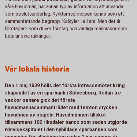
våra huvudmän, har annan typ av information att använda
som beslutsunderlag. Kyrktornsprincipen känns som ett
sammanfattande begrepp. Kalkyler i all ära. Men det är
företagare som driver företag och vanliga människor som
betalar sina räkningar.
Vår lokala historia
Den 1 maj 1839 hölls det första intressemötet kring
skapandet av en sparbank i Sölvesborg. Redan tre
veckor senare gick det första
huvudmannasammanträdet med femton stycken
huvudmän av stapeln. Huvudmännen tillsköt
tillsammans 100 riksdaler banco som sedan utgjorde
rörelsekapitalet i den nybildade sparbanken som
öppnades för allmänheten redan 1 juni samma år.