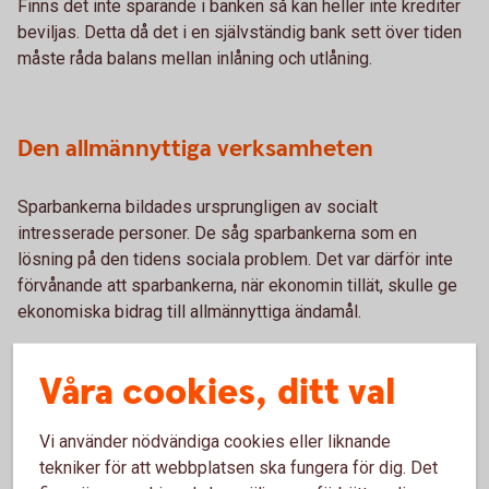
Finns det inte sparande i banken så kan heller inte krediter
beviljas. Detta då det i en självständig bank sett över tiden
måste råda balans mellan inlåning och utlåning.
Den allmännyttiga verksamheten
Sparbankerna bildades ursprungligen av socialt
intresserade personer. De såg sparbankerna som en
lösning på den tidens sociala problem. Det var därför inte
förvånande att sparbankerna, när ekonomin tillät, skulle ge
ekonomiska bidrag till allmännyttiga ändamål.
Detta arv är fortfarande viktigt. Vi har inga aktieägare som
Våra cookies, ditt val
kräver vinstoptimering och aktieutdelning. Detta medför att
vi kan ta en aktiv roll i vår närmiljö och stödja olika
aktiviteter och olika föreningar så att de kan bedriva sin
Vi använder nödvändiga cookies eller liknande
verksamhet. Vi ser att våra satsningar inom framförallt barn
tekniker för att webbplatsen ska fungera för dig. Det
och ungdomsverksamhet är av livsgörande betydelse för