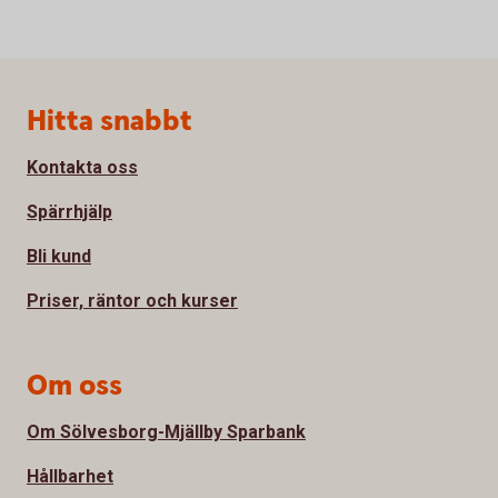
Sidfot
Hitta snabbt
Kontakta oss
Spärrhjälp
Bli kund
Priser, räntor och kurser
Om oss
Om Sölvesborg-Mjällby Sparbank
Hållbarhet