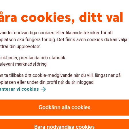
nk och finans
åra cookies, ditt val
r styrelseledamöter – 2019
kreditarbete – 2019
019
onal Recilience Act (DORA) (KPMG) – 2024
vänder nödvändiga cookies eller liknande tekniker för att
latsen ska fungera för dig. Det finns även cookies du kan välj
 i finansbranschen - 2025
ttrar din upplevelse:
unktioner, prestanda och statistik
elevant marknadsföring
AB 1988-
n ta tillbaka ditt cookie-medgivande när du vill, längst ner på
latsen eller under din profil när du är inloggad.
anterar vi
cookies
Godkänn alla cookies
Bara nödvändiga cookies