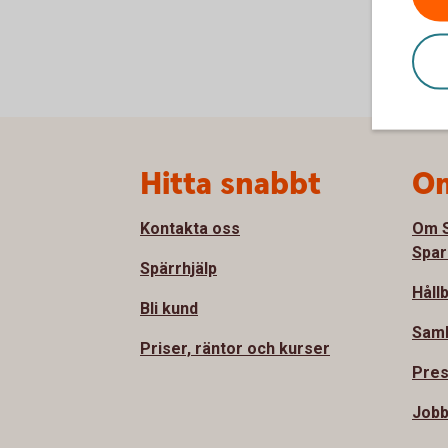
Sidfot
Hitta snabbt
Om
Kontakta oss
Om S
Spar
Spärrhjälp
Håll
Bli kund
Sam
Priser, räntor och kurser
Pre
Jobb