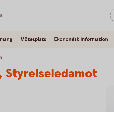
s
emang
Mötesplats
Ekonomisk information
n
n, Styrelseledamot