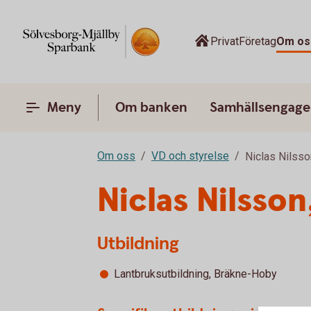
Privat
Företag
Om os
Meny
Om banken
Samhällsengag
Om oss
VD och styrelse
Niclas Nilsso
Niclas Nilsso
Utbildning
Lantbruksutbildning, Bräkne-Hoby