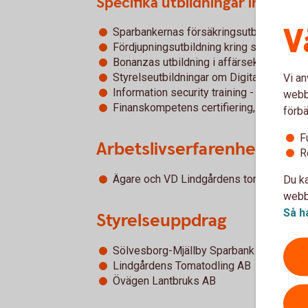
Specifika utbildningar inom ba
V
Sparbankernas försäkringsutbildning fö
Fördjupningsutbildning kring styrelsens 
Bonanzas utbildning i affärsekonomi - 2
Styrelseutbildningar om Digital Operati
Vi an
Information security training - 2025
webbp
Finanskompetens certifiering, Hållbarhet
förbä
F
Arbetslivserfarenhet
R
Ägare och VD Lindgårdens tomatodling 
Du ka
webbp
Så h
Styrelseuppdrag
Sölvesborg-Mjällby Sparbank
Lindgårdens Tomatodling AB
Övägen Lantbruks AB