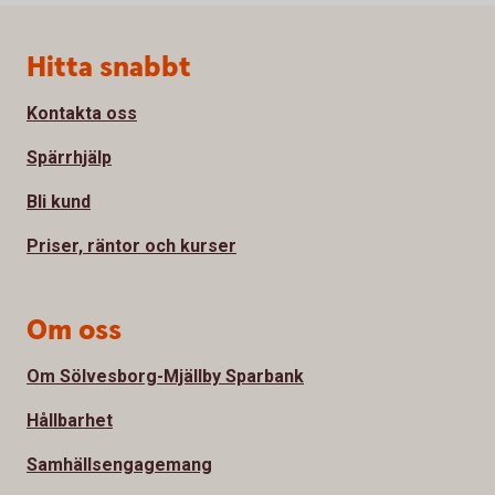
Sidfot
Hitta snabbt
Kontakta oss
Spärrhjälp
Bli kund
Priser, räntor och kurser
Om oss
Om Sölvesborg-Mjällby Sparbank
Hållbarhet
Samhällsengagemang