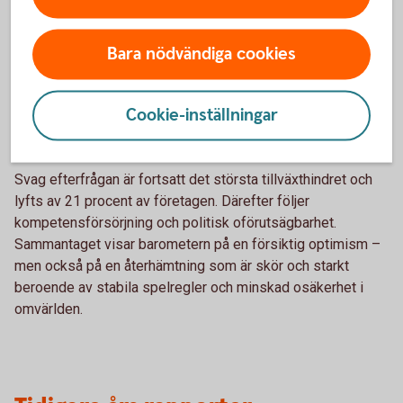
vårens mätning uppger 34 procent av småföretagen att
lönsamheten har stärkts, medan 31 procent uppger en
försämring. Samtidigt är utrymmet för investeringar fortsatt
Bara nödvändiga cookies
begränsat, särskilt bland de allra minsta företagen, även om
risken för konkurser har minskat.
Cookie-inställningar
Fortsatt svag efterfrågan
Svag efterfrågan är fortsatt det största tillväxthindret och
lyfts av 21 procent av företagen. Därefter följer
kompetensförsörjning och politisk oförutsägbarhet.
Sammantaget visar barometern på en försiktig optimism –
men också på en återhämtning som är skör och starkt
beroende av stabila spelregler och minskad osäkerhet i
omvärlden.