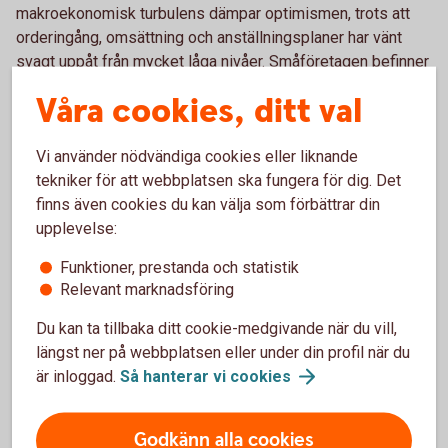
makroekonomisk turbulens dämpar optimismen, trots att
orderingång, omsättning och anställningsplaner har vänt
svagt uppåt från mycket låga nivåer. Småföretagen befinner
sig därmed i en utdragen lågkonjunktur snarare än i en tydlig
Våra cookies, ditt val
återhämtningsfas.
Sveriges småföretag befinner sig i en utdragen
Vi använder nödvändiga cookies eller liknande
lågkonjunktur, som ser ut att hålla i sig ett tag till. Under
tekniker för att webbplatsen ska fungera för dig. Det
hela 20-talet har utmaningar och konflikter utlöst
finns även cookies du kan välja som förbättrar din
varandra. Kriget i Mellanöstern ger kännbara
upplevelse:
ekonomiska effekter och dämpar konjunkturoptimismen,
som är lägre än vad den var i höstas. Orderingången,
Funktioner, prestanda och statistik
omsättningen och anställningsplanerna har vänt upp –
Relevant marknadsföring
men vi befinner fortsatt på låga nivåer, säger Jörgen
Kennemar, företagsekonom på Swedbank.
Du kan ta tillbaka ditt cookie-medgivande när du vill,
längst ner på webbplatsen eller under din profil när du
är inloggad.
Så hanterar vi
cookies
Försiktig förbättring i lönsamheten
Lönsamheten har förbättrats något jämfört med tidigare år. I
Godkänn alla cookies