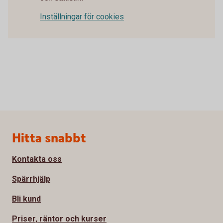
Inställningar för cookies
Sidfot
Hitta snabbt
Kontakta oss
Spärrhjälp
Bli kund
Priser, räntor och kurser