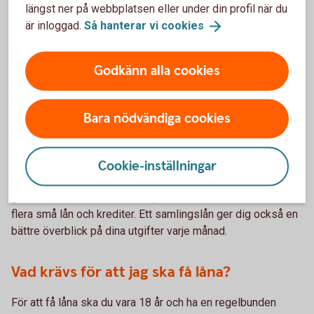
blir enkelt kund med ditt mobila BankID och ansöker om ett
längst ner på webbplatsen eller under din profil när du
privatlån digitalt efteråt. Du är också välkommen till ett
är inloggad.
Så hanterar vi
cookies
kontor eller att ringa oss så guidar vi dig.
Bli
kund
Godkänn alla cookies
0456-42400
Bara nödvändiga cookies
Varför ska jag samla mina lån och
krediter?
Cookie-inställningar
Genom att slå ihop lån kan du få ordning på dina kostnader
genom att bara betala för ett privatlån istället för två eller
flera små lån och krediter. Ett samlingslån ger dig också en
bättre överblick på dina utgifter varje månad.
Vad krävs för att jag ska få låna?
För att få låna ska du vara 18 år och ha en regelbunden