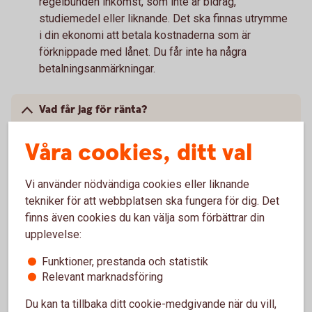
regelbunden inkomst, som inte är bidrag,
studiemedel eller liknande. Det ska finnas utrymme
i din ekonomi att betala kostnaderna som är
förknippade med lånet. Du får inte ha några
betalningsanmärkningar.
Vad får jag för ränta?
Räntan är rörlig och mellan 5,95 - 16,09 % (senaste
Våra cookies, ditt val
ränteändring 2025-10-03) och sätts individuellt
efter dina ekonomiska förutsättningar.
Vi använder nödvändiga cookies eller liknande
tekniker för att webbplatsen ska fungera för dig. Det
finns även cookies du kan välja som förbättrar din
upplevelse:
Behöver jag vara kund för att få låna och
Funktioner, prestanda och statistik
samla lån?
Relevant marknadsföring
Ja, du behöver vara kund för att få låna och slå ihop lån. Du
Du kan ta tillbaka ditt cookie-medgivande när du vill,