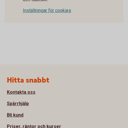
Inställningar för cookies
Sidfot
Hitta snabbt
Kontakta oss
Spärrhjälp
Bli kund
Priser, räntor och kurser