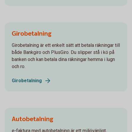
Girobetalning
Girobetalning är ett enkelt sätt att betala räkningar till
både Bankgiro och PlusGiro. Du slipper stå i kö på
banken och kan betala dina räkningar hemma i lugn
och ro.
Girobetalning
Autobetalning
e-faktura med autobetalning är ett miljövänligt,