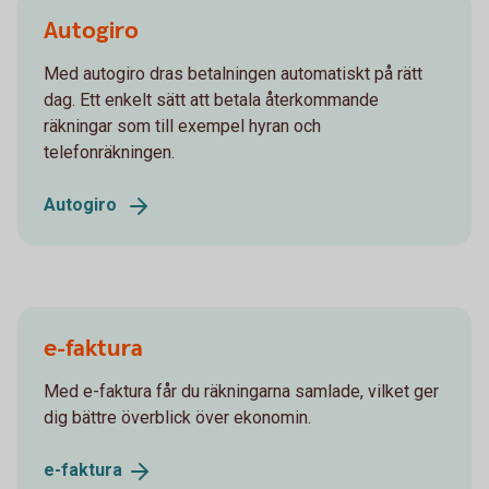
Autogiro
Med autogiro dras betalningen automatiskt på rätt
dag. Ett enkelt sätt att betala återkommande
räkningar som till exempel hyran och
telefonräkningen.
Autogiro
e-faktura
Med e-faktura får du räkningarna samlade, vilket ger
dig bättre överblick över ekonomin.
e-
faktura