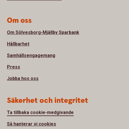
Om oss
Om Sölvesborg-Mjällby Sparbank
Hållbarhet
Samhällsengagemang
Press
Jobba hos oss
Säkerhet och integritet
Ta tillbaka cookie-medgivande
Så hanterar vi cookies