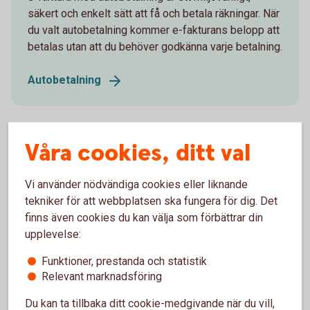
säkert och enkelt sätt att få och betala räkningar. När
du valt autobetalning kommer e-fakturans belopp att
betalas utan att du behöver godkänna varje betalning.
Autobetalning
Våra cookies, ditt val
Internetbetalning
Vi använder nödvändiga cookies eller liknande
Betala räkningar när och var du vill. Du kan lägga in
tekniker för att webbplatsen ska fungera för dig. Det
betalningarna i förväg och ange datum när
finns även cookies du kan välja som förbättrar din
betalningen ska utföras. Du får en bra överblick och
upplevelse:
koll på både kommande och genomförda betalningar.
Funktioner, prestanda och statistik
Relevant marknadsföring
Internetbetalning
Du kan ta tillbaka ditt cookie-medgivande när du vill,