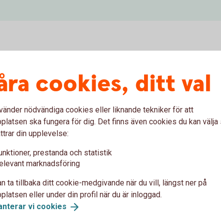
er? Hitta automat nära dig
åra cookies, ditt val
Kontanten
vänder nödvändiga cookies eller liknande tekniker för att
latsen ska fungera för dig. Det finns även cookies du kan välj
om är privatkund hos oss. I
Cirka 450 automater i Sveri
ttrar din upplevelse:
åsom euro.
närheten.
unktioner, prestanda och statistik
elevant marknadsföring
at.se)
Kontantens uttagsauto
n ta tillbaka ditt cookie-medgivande när du vill, längst ner på
latsen eller under din profil när du är inloggad.
anterar vi
cookies
verige, kan det tillkomma extra avgifter som