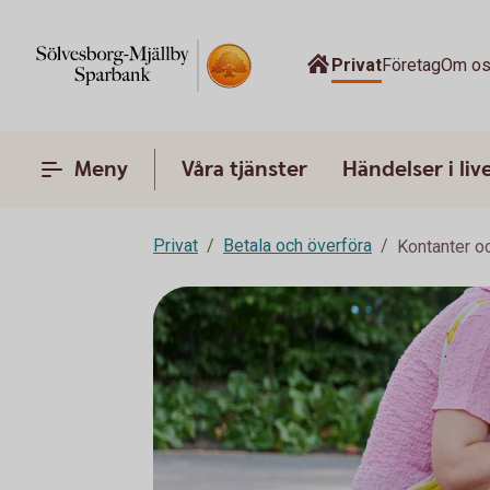
Privat
Företag
Om o
Meny
Våra tjänster
Händelser i liv
Privat
Betala och överföra
Kontanter o