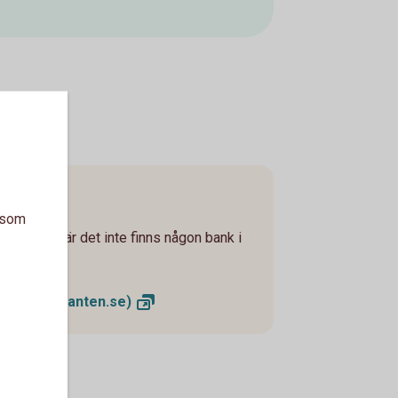
a som
ge - ofta där det inte finns någon bank i
mater
(kontanten.se)