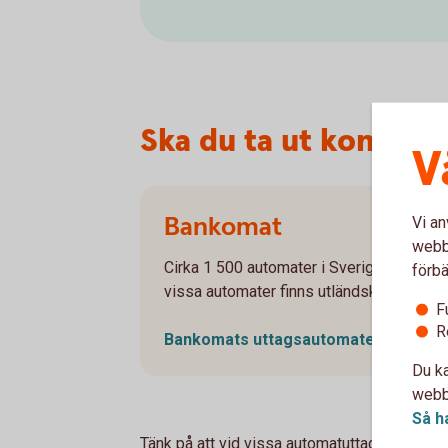
Ska du ta ut kontant
V
Bankomat
Vi an
webbp
Cirka 1 500 automater i Sverige för dig s
förbä
vissa automater finns utländsk valuta, s
F
R
Bankomats uttagsautomater
(bankom
Du ka
webbp
Så h
Tänk på att vid vissa automatuttag, även i S