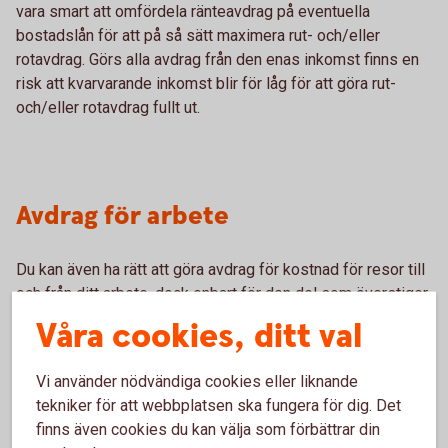
vara smart att omfördela ränteavdrag på eventuella
bostadslån för att på så sätt maximera rut- och/eller
rotavdrag. Görs alla avdrag från den enas inkomst finns en
risk att kvarvarande inkomst blir för låg för att göra rut-
och/eller rotavdrag fullt ut.
Avdrag för arbete
Du kan även ha rätt att göra avdrag för kostnad för resor till
och från ditt arbete, dock enbart för den del som överstiger
11 000 kronor. Villkoret är att avståndet mellan din bostad
Våra cookies, ditt val
och din arbetsplats är minst fem kilometer och att
tidsvinsten jämfört med att resa med kollektivtrafik är minst
Vi använder nödvändiga cookies eller liknande
två timmar. Använder du din egen bil i tjänsten får du även
tekniker för att webbplatsen ska fungera för dig. Det
göra avdrag för det. Har du på grund av ditt arbete flyttat till
finns även cookies du kan välja som förbättrar din
annan ort och har dubbel bosättning kan du göra avdrag för