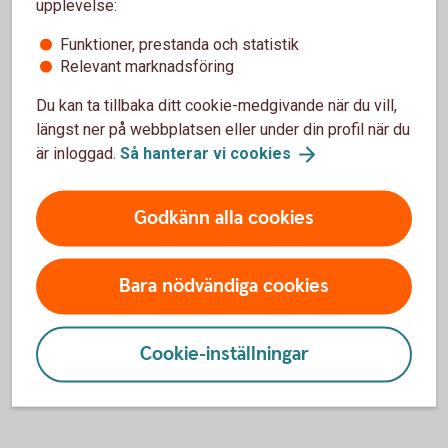
upplevelse:
ökade levnadskostnader.
Funktioner, prestanda och statistik
Relevant marknadsföring
Du kan ta tillbaka ditt cookie-medgivande när du vill,
Avdrag för pensionssparande
längst ner på webbplatsen eller under din profil när du
är inloggad.
Så hanterar vi
cookies
Om du helt saknar pensionsrätt i din anställning (avsättning
till tjänstepension) kan du göra avdrag för eget
Godkänn alla cookies
pensionssparande. Sparandet måste dock göras i en
pensionsförsäkring eller på ett pensionssparkonto. Du kan
inte få avdrag för sparande i till exempel ett
Bara nödvändiga cookies
investeringssparkonto eller en kapitalförsäkring. Avdraget
får vara högst 35 procent av din förvärvsinkomst och uppgå
till högst 10 prisbasbelopp, det vill säga högst 455 000
Cookie-inställningar
kronor 2018.