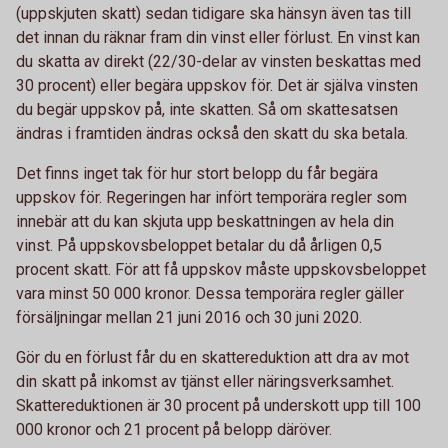
(uppskjuten skatt) sedan tidigare ska hänsyn även tas till
det innan du räknar fram din vinst eller förlust. En vinst kan
du skatta av direkt (22/30-delar av vinsten beskattas med
30 procent) eller begära uppskov för. Det är själva vinsten
du begär uppskov på, inte skatten. Så om skattesatsen
ändras i framtiden ändras också den skatt du ska betala.
Det finns inget tak för hur stort belopp du får begära
uppskov för. Regeringen har infört temporära regler som
innebär att du kan skjuta upp beskattningen av hela din
vinst. På uppskovsbeloppet betalar du då årligen 0,5
procent skatt. För att få uppskov måste uppskovsbeloppet
vara minst 50 000 kronor. Dessa temporära regler gäller
försäljningar mellan 21 juni 2016 och 30 juni 2020.
Gör du en förlust får du en skattereduktion att dra av mot
din skatt på inkomst av tjänst eller näringsverksamhet.
Skattereduktionen är 30 procent på underskott upp till 100
000 kronor och 21 procent på belopp däröver.