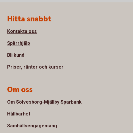
Sidfot
Hitta snabbt
Kontakta oss
Spärrhjälp
Bli kund
Priser, räntor och kurser
Om oss
Om Sölvesborg-Mjällby Sparbank
Hållbarhet
Samhällsengagemang