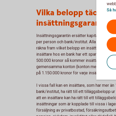
webbp
Vilka belopp täcks av
Så h
insättningsgarantin?
Insättningsgarantin ersätter kapital och ränt
per person och bank/institut. Alla insättnin
räkna fram vilket belopp en insättare har rätt 
insättare hos en bank har ett sparkonto med
500.000 kronor så kommer insättaren ersätta
gemensamma konton (konton med flera kont
på 1.150.000 kronor för varje insättare.
I vissa fall kan en insättare, som har mer än
bank/institut, ha rätt till ett tilläggsbelopp 
att en insättare kan ha rätt till ett tilläggsbe
insättningar som är kopplade till vissa i la
försäljning av privatbostad, försäkringsutbet