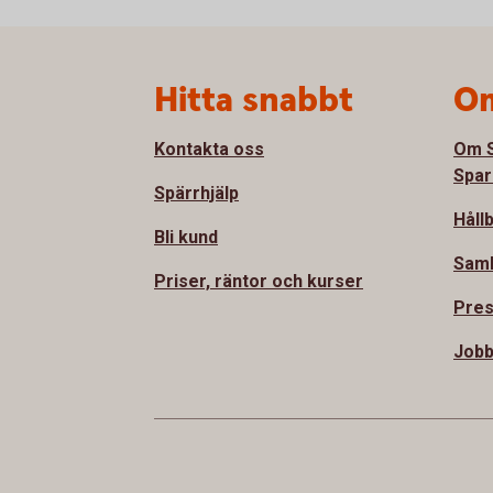
Sidfot
Hitta snabbt
Om
Kontakta oss
Om S
Spar
Spärrhjälp
Håll
Bli kund
Sam
Priser, räntor och kurser
Pre
Jobb