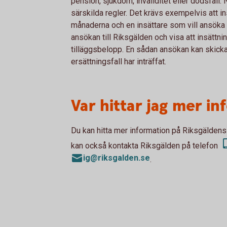
pension, sjukdom, invaliditet eller dödsfall. 
särskilda regler. Det krävs exempelvis att i
månaderna och en insättare som vill ansöka 
ansökan till Riksgälden och visa att insättni
tilläggsbelopp. En sådan ansökan kan skickas 
ersättningsfall har inträffat.
Var hittar jag mer i
Du kan hitta mer information på Riksgälde
kan också kontakta Riksgälden på telefon
ig@riksgalden.se
.