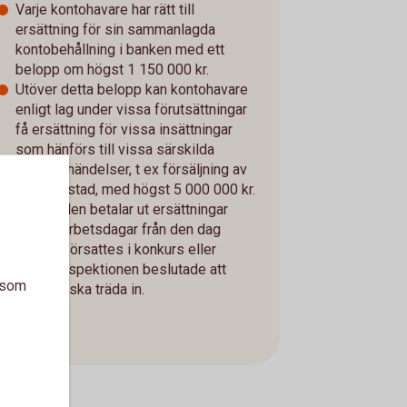
Varje kontohavare har rätt till
ersättning för sin sammanlagda
kontobehållning i banken med ett
belopp om högst 1 150 000 kr.
Utöver detta belopp kan kontohavare
enligt lag under vissa förutsättningar
få ersättning för vissa insättningar
som hänförs till vissa särskilda
angivna händelser, t ex försäljning av
privatbostad, med högst 5 000 000 kr.
Riksgälden betalar ut ersättningar
inom 7 arbetsdagar från den dag
banken försattes i konkurs eller
Finansinspektionen beslutade att
a som
garantin ska träda in.