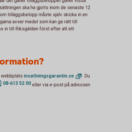
När det gäller tilläggsbeloppet gäller vissa
nsättningen ska ha gjorts inom de senaste 12
om tilläggsbelopp måste själv skicka in en
ngarna avser medel som kan ge rätt till
in till Riksgälden först efter att ett
nformation?
ns webbplats
insattningsgarantin.
se
. Du
08-613 52 00
eller via e-post på adressen