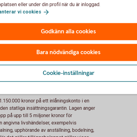
latsen eller under din profil när du är inloggad.
 den statliga
anterar vi
cookies
Godkänn alla cookies
a på inlåningskonto upp till 1.150.000 kronor
gar hos en bank/institut läggs samman för att
Bara nödvändiga cookies
till i relation till den banken/institutet. Om en
 700.000 kronor och ett privatkonto med
s med 1.150.000 kronor. När det gäller
Cookie-inställningar
ohavare) gäller dock maxvärdet
 1.150.000 kronor på ett inlåningskonto i en
ur den statliga insättningsgarantin. Lagen anger
lopp på upp till 5 miljoner kronor för
gen angivna livshändelser, exempelvis
alning, upphörande av anställning, bodelning,