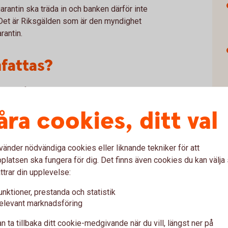
arantin ska träda in och banken därför inte
 Det är Riksgälden som är den myndighet
rantin.
mfattas?
on omfattas av den statliga
tion om detta på de sidor där olika
åra cookies, ditt val
ns också i de allmänna villkoren för olika
h näringsidkare/företag (inklusive dödsbon)
vänder nödvändiga cookies eller liknande tekniker för att
n det finns vissa typer av företag som inte
latsen ska fungera för dig. Det finns även cookies du kan välj
gsgarantin enligt lagen om insättningsgaranti:
ttrar din upplevelse:
 och återförsäkringsföretag,
unktioner, prestanda och statistik
, finansiella institut enligt lagen om bank-
elevant marknadsföring
r och alternativa investeringsfonder,
atliga myndigheter.
n ta tillbaka ditt cookie-medgivande när du vill, längst ner på