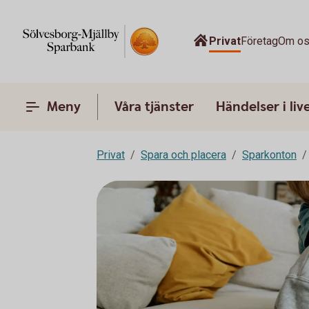
Privat
Företag
Om o
Meny
Våra tjänster
Händelser i liv
Privat
Spara och placera
Sparkonton