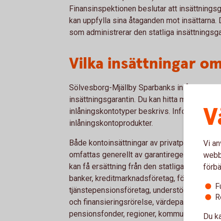
Finansinspektionen beslutar att insättningsg
kan uppfylla sina åtaganden mot insättarna.
som administrerar den statliga insättningsga
Vilka insättningar o
Sölvesborg-Mjällby Sparbanks inlåningskont
insättningsgarantin. Du kan hitta mer informa
V
inlåningskontotyper beskrivs. Information fin
inlåningskontoprodukter.
Både kontoinsättningar av privatpersoner oc
Vi an
omfattas generellt av garantiregelverket, me
webbp
kan få ersättning från den statliga insättnin
förbä
banker, kreditmarknadsföretag, försäkrings-
F
tjänstepensionsföretag, understödsföreningar
R
och finansieringsrörelse, värdepappersfonde
pensionsfonder, regioner, kommuner eller st
Du ka