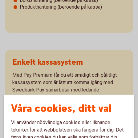
Bordshantering (beroende på kassa)
Produkthantering (beroende på kassa)
Enkelt kassasystem
Med Pay Premium får du ett smidigt och pålitligt
kassasystem som är lätt att komma igång med.
Swedbank Pay samarbetar med ledande
kassaleverantörer och erbjuder en mängd olika
Våra cookies, ditt val
kassasystem. Oavsett storlek och verksamhetstyp
så finns något för alla.
Vi använder nödvändiga cookies eller liknande
tekniker för att webbplatsen ska fungera för dig. Det
finns även cookies du kan välja som förbättrar din