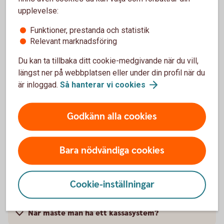
upplevelse:
Funktioner, prestanda och statistik
Relevant marknadsföring
Full kontroll över försäljningen
Du kan ta tillbaka ditt cookie-medgivande när du vill,
Följ försäljningen i realtid via Merchant Portal med
längst ner på webbplatsen eller under din profil när du
tydliga rapporter och statistik. Ytterligare analyser
är inloggad.
Så hanterar vi
cookies
och integrationer tillgängliga beroende på ditt val av
kassaleverantör.
Godkänn alla cookies
Bara nödvändiga cookies
Cookie-inställningar
Pay Premium – pris och villkor
När måste man ha ett kassasystem?