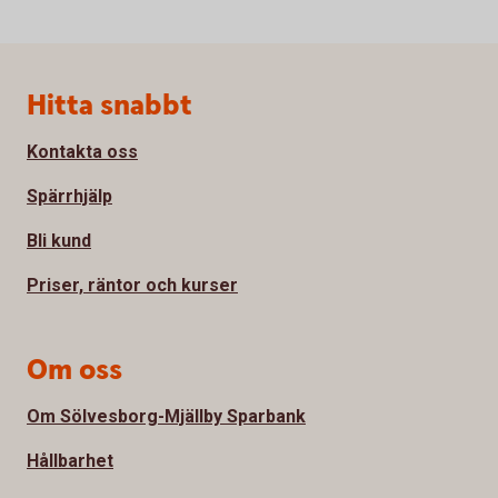
Sidfot
Hitta snabbt
Kontakta oss
Spärrhjälp
Bli kund
Priser, räntor och kurser
Om oss
Om Sölvesborg-Mjällby Sparbank
Hållbarhet