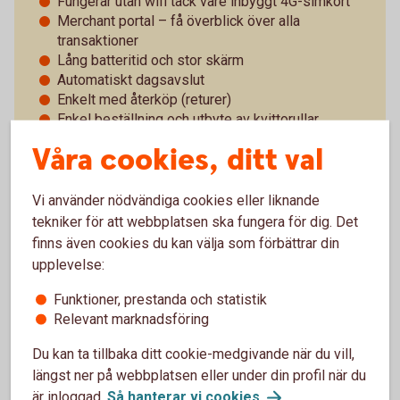
Fungerar utan wifi tack vare inbyggt 4G-simkort
Merchant portal – få överblick över alla
transaktioner
Lång batteritid och stor skärm
Automatiskt dagsavslut
Enkelt med återköp (returer)
Enkel beställning och utbyte av kvittorullar
24 timmars utbytesservice
Våra cookies, ditt val
Support alla dagar
Vi använder nödvändiga cookies eller liknande
tekniker för att webbplatsen ska fungera för dig. Det
finns även cookies du kan välja som förbättrar din
Pay Classic - pris och villkor
upplevelse:
Funktioner, prestanda och statistik
Vad betyder det att kortterminalen är trådlös?
Relevant marknadsföring
Du kan ta tillbaka ditt cookie-medgivande när du vill,
Vad kan man göra i portalen?
längst ner på webbplatsen eller under din profil när du
är inloggad.
Så hanterar vi
cookies