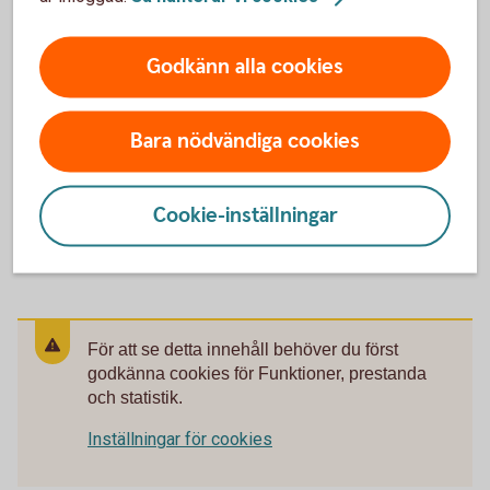
Kan jag använda min telefon som kortterminal?
Godkänn alla cookies
Är det någon bindningstid på betalterminalen?
Vad ska jag göra om jag behöver ett
Bara nödvändiga cookies
kassasystem?
Kan jag köpa en kortterminal separat, utan
Cookie-inställningar
paketlösning?
För att se detta innehåll behöver du först
godkänna cookies för Funktioner, prestanda
och statistik.
Inställningar för cookies