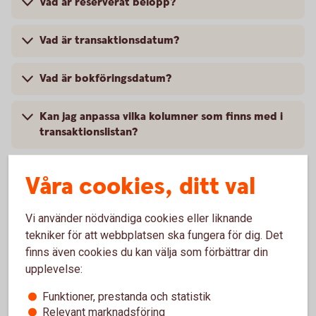
Vad är reserverat belopp?
Vad är transaktionsdatum?
Vad är bokföringsdatum?
Kan jag anpassa vilka kolumner som finns med i
transaktionslistan?
Kan jag kopiera ett urval av transaktioner i
Våra cookies, ditt val
transaktionslistan?
Vi använder nödvändiga cookies eller liknande
Kan jag skriva ut transaktionsdetaljer?
tekniker för att webbplatsen ska fungera för dig. Det
finns även cookies du kan välja som förbättrar din
Kan jag se vem som har fört över pengar?
upplevelse:
Funktioner, prestanda och statistik
Relevant marknadsföring