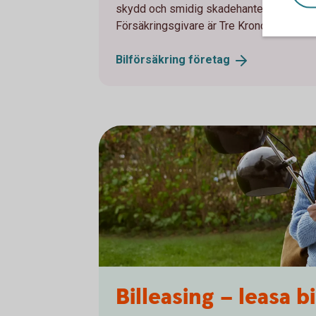
skydd och smidig skadehantering. Försäkr
Försäkringsgivare är Tre Kronor Försäkri
Bilförsäkring
företag
Billeasing – leasa b