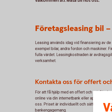
Välkommen att leasa bil hos oss.
Företagsleasing bil –
Leasing används idag vid finansiering av de fl
exempel bilar, andra fordon och maskiner. Fi
fulla värdet. Leasingkostnaden är avdragsgil
verksamhet.
Kontakta oss för offert och
För att få hjälp med en offert och prisförsl
online via din internetbank eller app, kontakt
V
oss. Priset är individuellt och sätts utifrån 
bankengagemang.