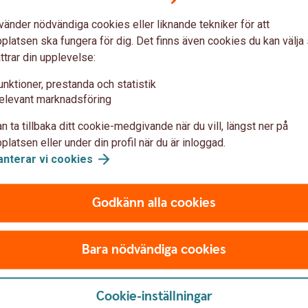
Ger en månadskostnad p
vänder nödvändiga cookies eller liknande tekniker för att
latsen ska fungera för dig. Det finns även cookies du kan välj
4 747 kronor exklusiv
ttrar din upplevelse:
etagsbilar och sälja
unktioner, prestanda och statistik
Den rörliga exempelrä
1
elevant marknadsföring
10-03 (räntan är alltid i
n ta tillbaka ditt cookie-medgivande när du vill, längst ner på
Om du väljer e-faktura
 (1-4
bilar)
2
latsen eller under din profil när du är inloggad.
anterar vi
cookies
Godkänn alla cookies
Bara nödvändiga cookies
lförsäkring
Cookie-inställningar
tagsbil? Våra försäkringar har ett omfattande