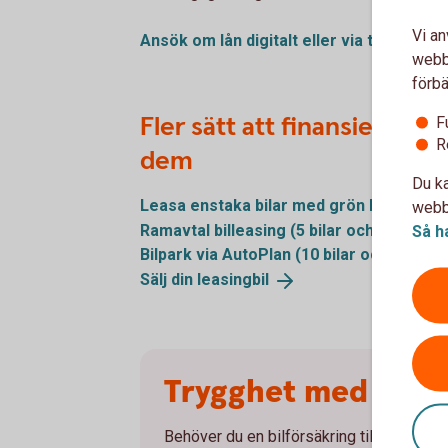
Vi an
Ansök om lån digitalt eller via
telefon
webbp
förbä
Fler sätt att finansiera för
F
R
dem
Du ka
Leasa enstaka bilar med grön billeasing
webbp
Ramavtal billeasing (5 bilar och
uppåt)
Så h
Bilpark via AutoPlan (10 bilar och
uppåt)
Sälj din
leasingbil
Trygghet med en bi
Behöver du en bilförsäkring till din före