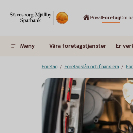
Privat
Företag
Om o
Meny
Våra företagstjänster
Er ve
Företag
Företagslån och finansiera
För