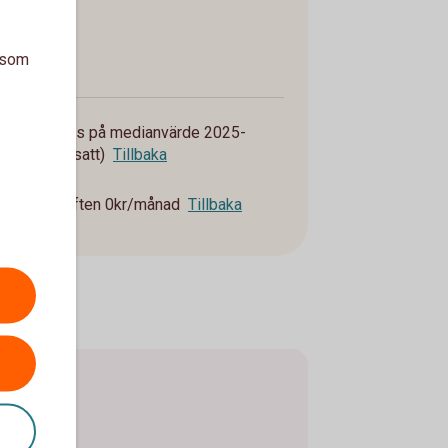
å:
a som
e moms
ntan baseras på medianvärde 2025-
ndividuellt satt)
Tillbaka
 blir aviavgiften 0kr/månad
Tillbaka