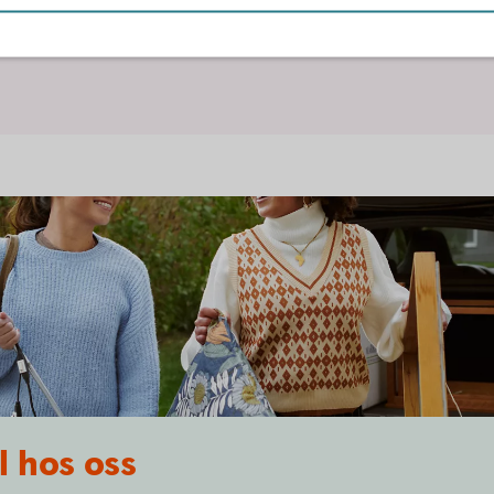
ingen gäller även vid leasing av bil.
ng AB.
il hos oss