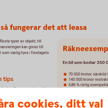
 så fungerar det att leasa
esta typer av objekt, till
Räkneexemp
nansieringen kan göras till
l som vanlig hyra i företagets
En bil som kostar 350
70 000 kronor särskild 
 tips
140 000 kronor restvär
4,86 % rörlig exempelr
ag är du välkommen att ansöka
Leasingtid är 36 månader
a din kundansvarige eller ringa
Uppläggningskostnad (
åra cookies, ditt val
ditt företags ekonomi och ert
tillkommer
2
Alla priser exklusive 