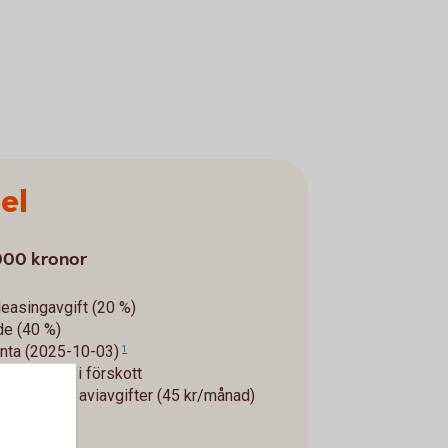
el
 000 kronor
leasingavgift (20 %)
de (40 %)
änta (2025-10-03)
1
, annuitet i förskott
950 kr) och
aviavgifter (45 kr/månad)
moms