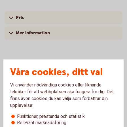
Pris
Mer information
Vanliga frågor och svar om FRA
Våra cookies, ditt val
Vi använder nödvändiga cookies eller liknande
Vem kan använda FRA’s?
tekniker för att webbplatsen ska fungera för dig. Det
finns även cookies du kan välja som förbättrar din
Vilken löptid har FRA’s?
upplevelse:
Vilket är det lägsta beloppet som kan handlas?
Funktioner, prestanda och statistik
Relevant marknadsföring