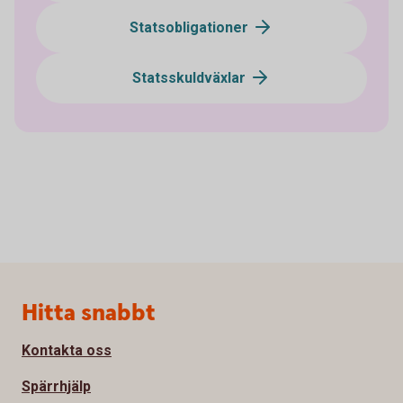
Statsobligationer
Statsskuldväxlar
Sidfot
Hitta snabbt
Kontakta oss
Spärrhjälp