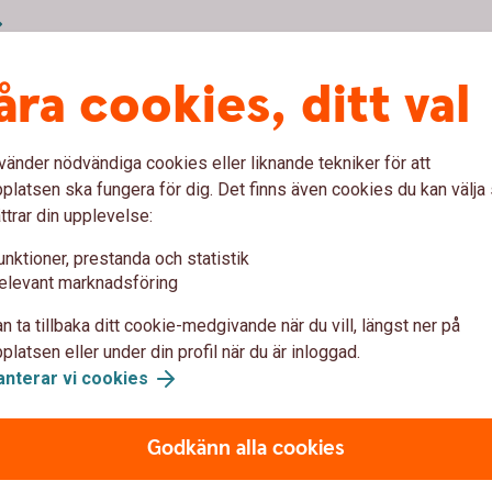
åra cookies, ditt val
vänder nödvändiga cookies eller liknande tekniker för att
latsen ska fungera för dig. Det finns även cookies du kan välj
ttrar din upplevelse:
r
Bättre Affärer – juni 2023
Bä
unktioner, prestanda och statistik
elevant marknadsföring
Bättre Affärer – juni 2023
Bät
n ta tillbaka ditt cookie-medgivande när du vill, längst ner på
latsen eller under din profil när du är inloggad.
anterar vi cookies
r
Bättre Affärer – november
Godkänn alla cookies
2022