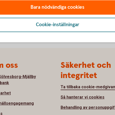
Bara nödvändiga cookies
Bättre Affärer – november 2022
Cookie-inställningar
 oss
Säkerhet och
integritet
ölvesborg-Mjällby
bank
Ta tillbaka cookie-medgiva
barhet
Så hanterar vi cookies
hällsengagemang
Behandling av personuppgif
ss