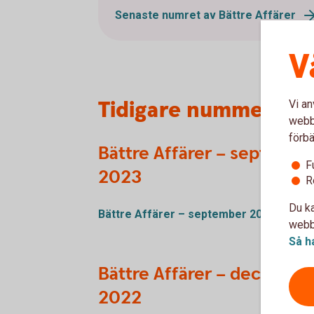
Senaste numret av Bättre Affärer
V
Tidigare nummer
Vi an
webbp
förbä
Bättre Affärer – septembe
F
2023
R
Du ka
Bättre Affärer – september 2023
webbp
Så h
Bättre Affärer – decembe
2022