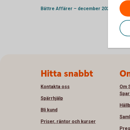
Bättre Affärer – december 2022
Sidfot
Hitta snabbt
Om
Kontakta oss
Om S
Spar
Spärrhjälp
Håll
Bli kund
Sam
Priser, räntor och kurser
Pre