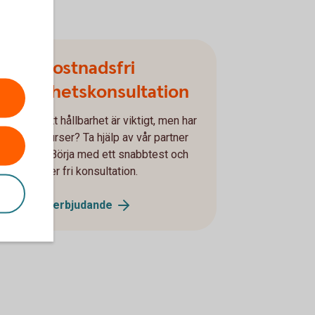
Få en kostnadsfri
hållbarhetskonsultation
ycker du att hållbarhet är viktigt, men har
knappa resurser? Ta hjälp av vår partner
PURE ACT. Börja med ett snabbtest och
å 40 minuter fri konsultation.
PURE ACT
erbjudande