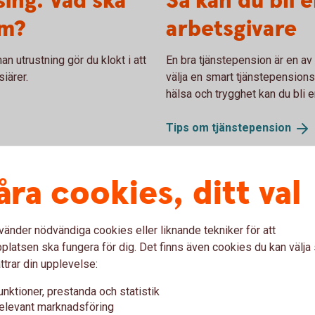
sing. Vad ska
Så kan du bli 
em?
arbetsgivare
an utrustning gör du klokt i att
En bra tjänstepension är en av
iärer.
välja en smart tjänstepensions
hälsa och trygghet kan du bli e
Tips om
tjänstepension
åra cookies, ditt val
t
vänder nödvändiga cookies eller liknande tekniker för att
. Här får du tips på vad är bra att titta extra på
latsen ska fungera för dig. Det finns även cookies du kan välj
ttrar din upplevelse:
unktioner, prestanda och statistik
elevant marknadsföring