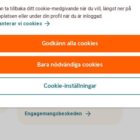
n ta tillbaka ditt cookie-medgivande när du vill, längst ner på
latsen eller under din profil när du är inloggad.
anterar vi
cookies
Engagemangsbeskeden
kommer i januari
Godkänn alla cookies
I början av januari finns
T
engagemangsbeskeden för företag med
Bara nödvändiga cookies
bokslut 31 december i internetbanken.
i
Årsbesked för Swedbank Försäkring,
f
fonder, värdepapper och Autoplan
Cookie-inställningar
skickas under första kvartalet - per e-
post eller i internetbanken.
Engagemangsbeskeden