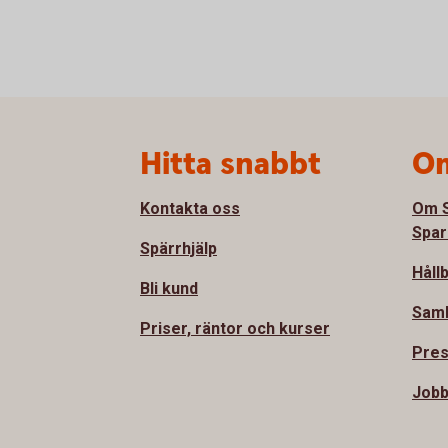
Sidfot
Hitta snabbt
Om
Kontakta oss
Om S
Spar
Spärrhjälp
Håll
Bli kund
Sam
Priser, räntor och kurser
Pre
Jobb