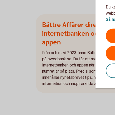
Du ka
webbp
Så h
Bättre Affärer direkt i
internetbanken och
appen
Från och med 2023 finns Bättre Affärer
på swedbank.se. Du får ett meddelande 
internetbanken och appen när det nya
numret är på plats. Precis som tidigare
innehåller nyhetsbrevet tips, matnyttig
information och inspirerande artiklar.