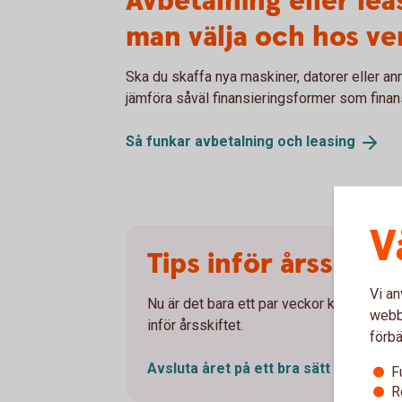
Avbetalning eller lea
man välja och hos v
Ska du skaffa nya maskiner, datorer eller ann
jämföra såväl finansieringsformer som finans
Så funkar avbetalning och
leasing
V
Tips inför årsskifte
Vi an
Nu är det bara ett par veckor kvar till nyår
webbp
inför årsskiftet.
förbä
Avsluta året på ett bra
sätt
F
R