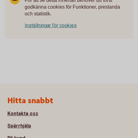
För att se detta innehåll behöver du först
godkänna cookies för Funktioner, prestanda
och statistik.
Inställningar för cookies
Sidfot
Hitta snabbt
Kontakta oss
Spärrhjälp