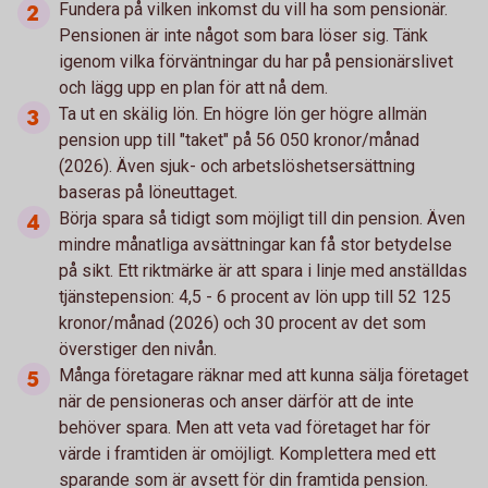
Fundera på vilken inkomst du vill ha som pensionär.
Pensionen är inte något som bara löser sig. Tänk
igenom vilka förväntningar du har på pensionärslivet
och lägg upp en plan för att nå dem.
Ta ut en skälig lön. En högre lön ger högre allmän
pension upp till "taket" på 56 050 kronor/månad
(2026). Även sjuk- och arbetslöshetsersättning
baseras på löneuttaget.
Börja spara så tidigt som möjligt till din pension. Även
mindre månatliga avsättningar kan få stor betydelse
på sikt. Ett riktmärke är att spara i linje med anställdas
tjänstepension: 4,5 - 6 procent av lön upp till 52 125
kronor/månad (2026) och 30 procent av det som
överstiger den nivån.
Många företagare räknar med att kunna sälja företaget
när de pensioneras och anser därför att de inte
behöver spara. Men att veta vad företaget har för
värde i framtiden är omöjligt. Komplettera med ett
sparande som är avsett för din framtida pension.