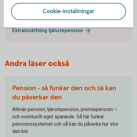
Har du utrymme för extrainsättning till din
pension? Vi hjälper dig att se vad som är bäst för dig
Cookie-inställningar
och företaget.
Extrainsättning
tjänstepension
Andra läser också
Pension - så funkar den och så kan
du påverkar den
Allmän pension, tjänstepension, premiepension –
och eventuellt eget sparande. Så här funkar
pensionssystemet och så kan du påverka hur stor
den blir.