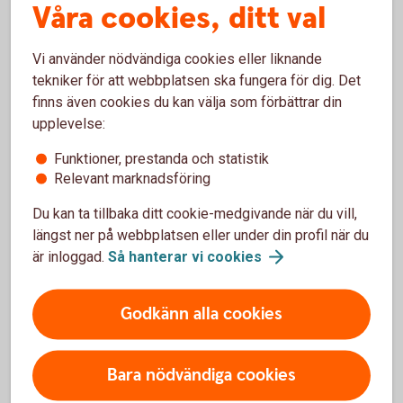
Våra cookies, ditt val
Pension för dig och dina
Vi använder nödvändiga cookies eller liknande
anställda
tekniker för att webbplatsen ska fungera för dig. Det
finns även cookies du kan välja som förbättrar din
Vi erbjuder tjänstepension och försäkringar för både
upplevelse:
små och stora företag. Vill du bli en mer attraktiv
arbetsgivare eller förbättra din pension som
Funktioner, prestanda och statistik
egenföretagare? Vi hjälper dig att hitta rätt lösning!
Relevant marknadsföring
Du kan ta tillbaka ditt cookie-medgivande när du vill,
Prata tjänstepension med
oss
längst ner på webbplatsen eller under din profil när du
är inloggad.
Så hanterar vi
cookies
Godkänn alla cookies
Extrainsättning
tjänstepension
Bara nödvändiga cookies