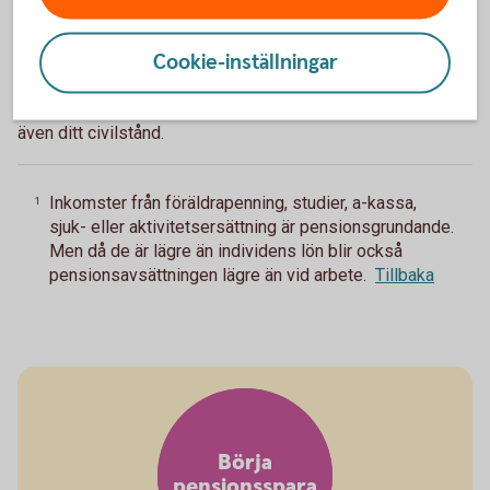
Garantipension
Har du haft liten eller ingen arbetsinkomst under livet har du
Cookie-inställningar
rätt till garantipension. Den baseras främst på hur stor din
inkomstpension är och hur länge du bott i Sverige, men
även ditt civilstånd.
Inkomster från föräldrapenning, studier, a-kassa,
1
sjuk- eller aktivitetsersättning är pensionsgrundande.
Men då de är lägre än individens lön blir också
pensionsavsättningen lägre än vid arbete.
Tillbaka
Börja
pensionsspara