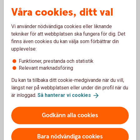
tidsbegränsad period, till exempel fem eller tio år kommer
Våra cookies, ditt val
månadsbeloppet bli högre än om du väljer livsvarigt uttag.
Men när de åren har gått är tjänstepensionen slut. Väljer du
Vi använder nödvändiga cookies eller liknande
livsvarigt uttag blir månadsutbetalningen lägre men du får
tekniker för att webbplatsen ska fungera för dig. Det
pengar varje månad livet ut.
finns även cookies du kan välja som förbättrar din
Har du jobbat hos flera olika arbetsgivare som har betalat in
upplevelse:
till tjänstepension kommer dina utbetalningar att komma
Funktioner, prestanda och statistik
från flera olika håll.
Relevant marknadsföring
Eget sparande
Du kan ta tillbaka ditt cookie-medgivande när du vill,
längst ner på webbplatsen eller under din profil när du
De flesta som har arbetat heltid ett helt arbetsliv kan räkna
är inloggad.
Så hanterar vi
cookies
med omkring 70-75 procent av sin slutlön i pension. Vill du
ha högre pension eller kunna vara flexibel med när och hur
Godkänn alla cookies
du vill gå i pension, kan du även behöva ha ett privat
pensionssparande.
Bara nödvändiga cookies