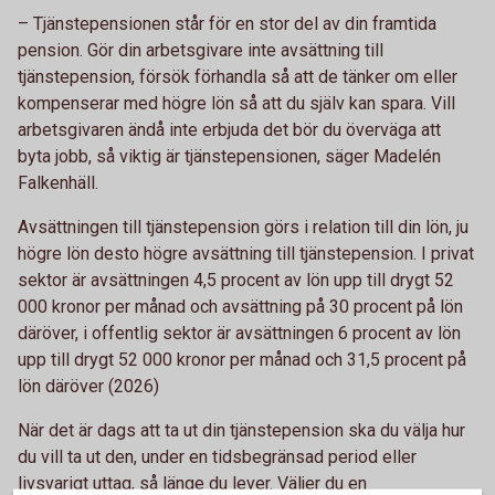
– Tjänstepensionen står för en stor del av din framtida
pension. Gör din arbetsgivare inte avsättning till
tjänstepension, försök förhandla så att de tänker om eller
kompenserar med högre lön så att du själv kan spara. Vill
arbetsgivaren ändå inte erbjuda det bör du överväga att
byta jobb, så viktig är tjänstepensionen, säger Madelén
Falkenhäll.
Avsättningen till tjänstepension görs i relation till din lön, ju
högre lön desto högre avsättning till tjänstepension. I privat
sektor är avsättningen 4,5 procent av lön upp till drygt 52
000 kronor per månad och avsättning på 30 procent på lön
däröver, i offentlig sektor är avsättningen 6 procent av lön
upp till drygt 52 000 kronor per månad och 31,5 procent på
lön däröver (2026)
När det är dags att ta ut din tjänstepension ska du välja hur
du vill ta ut den, under en tidsbegränsad period eller
livsvarigt uttag, så länge du lever. Väljer du en