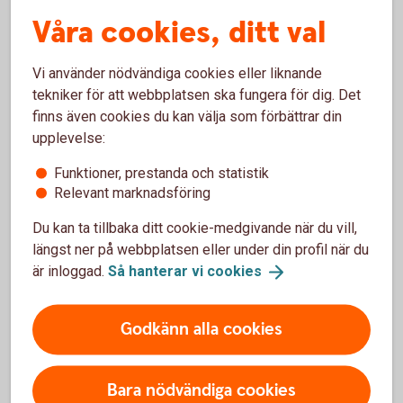
Våra cookies, ditt val
Lärarhandledningar från 2019
Vi använder nödvändiga cookies eller liknande
Lärarhandledningar från 2018
tekniker för att webbplatsen ska fungera för dig. Det
finns även cookies du kan välja som förbättrar din
Lärarhandledningar från 2017
upplevelse:
Funktioner, prestanda och statistik
Lärarhandledningar från 2016
Relevant marknadsföring
Du kan ta tillbaka ditt cookie-medgivande när du vill,
längst ner på webbplatsen eller under din profil när du
är inloggad.
Så hanterar vi
cookies
Lyckoslanten
Godkänn alla cookies
Veckopengsskolan
Bara nödvändiga cookies
Lärarhandledning