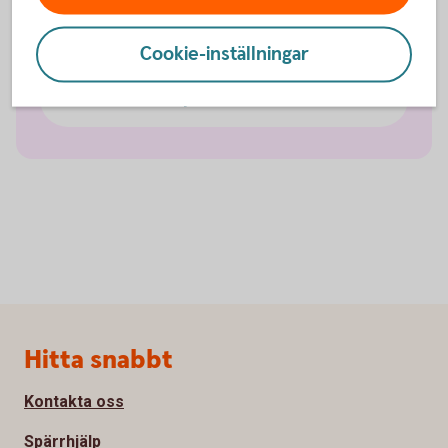
Så funkar det
Cookie-inställningar
Om Lyckoslanten
Sidfot
Hitta snabbt
Kontakta oss
Spärrhjälp