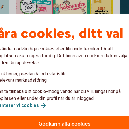
Lyckoslanten YouTube
Tum
Nu finns Lyckoslanten
Fr
åra cookies, ditt val
på YouTube
–
L
vänder nödvändiga cookies eller liknande tekniker för att
Där finns skoj för klassrummet med innehåll från
latsen ska fungera för dig. Det finns även cookies du kan välj
som
tidningen som gjorts till film – och helt egna
ttrar din upplevelse:
Välk
inslag, som Lyckoslanten Talkshow.
hand
unktioner, prestanda och statistik
finn
Lyckoslanten på
YouTube
elevant marknadsföring
på p
n ta tillbaka ditt cookie-medgivande när du vill, längst ner på
Sko
latsen eller under din profil när du är inloggad.
anterar vi
cookies
Godkänn alla cookies