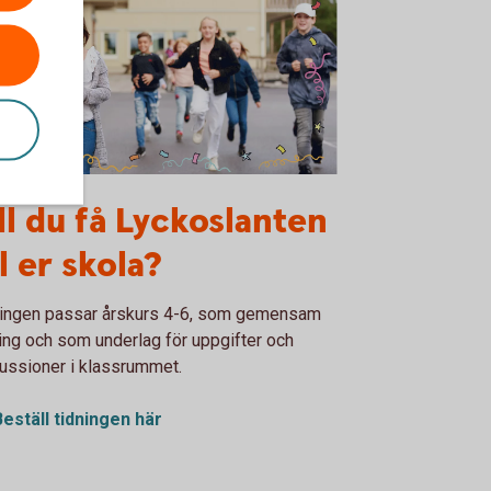
 din skola - Lyckoslanten
ll du få Lyckoslanten
ll er skola?
ningen passar årskurs 4-6, som gemensam
ing och som underlag för uppgifter och
ussioner i klassrummet.
Beställ tidningen här