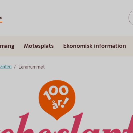
s
emang
Mötesplats
Ekonomisk information
lanten
Lärarrummet