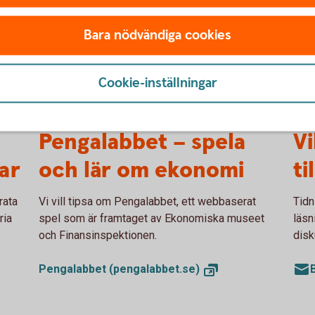
Bara nödvändiga cookies
Cookie-inställningar
pengalabbet
Till
Pengalabbet – spela
Vi
ar
och lär om ekonomi
ti
rata
Vi vill tipsa om Pengalabbet, ett webbaserat
Tid
ria
spel som är framtaget av Ekonomiska museet
läsn
och Finansinspektionen.
disk
Pengalabbet
(pengalabbet.se)