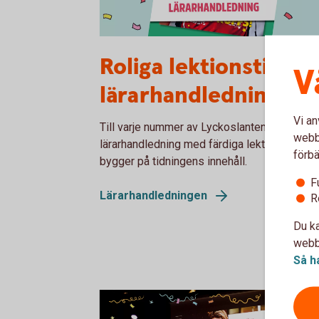
Lärarhandledning nr 2 2026
Roliga lektionstips i
V
lärarhandledningen
Vi an
Till varje nummer av Lyckoslanten finns en
webbp
lärarhandledning med färdiga lektionstips, 
förbä
bygger på tidningens innehåll.
F
Lärarhandledningen
R
Du ka
webbp
Så h