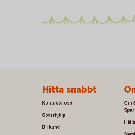
Sidfot
Hitta snabbt
Om
Kontakta oss
Om S
Spar
Spärrhjälp
Håll
Bli kund
Sam