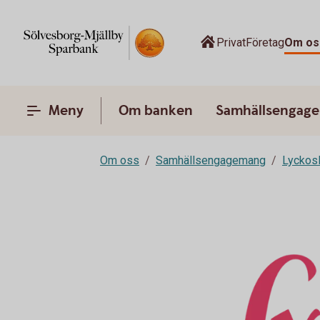
Privat
Företag
Om os
Meny
Om banken
Samhällsengag
Om oss
Samhällsengagemang
Lyckos