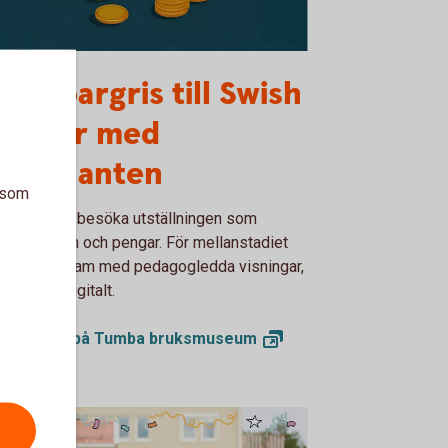
ba bruksmuseum Lyckoslanten
ån spargris till Swish
 100 år med
yckoslanten
a som
ommen att besöka utställningen som
lar om barn och pengar. För mellanstadiet
s skolprogram med pedagogledda visningar,
lats eller digitalt.
lprogram på Tumba
bruksmuseum