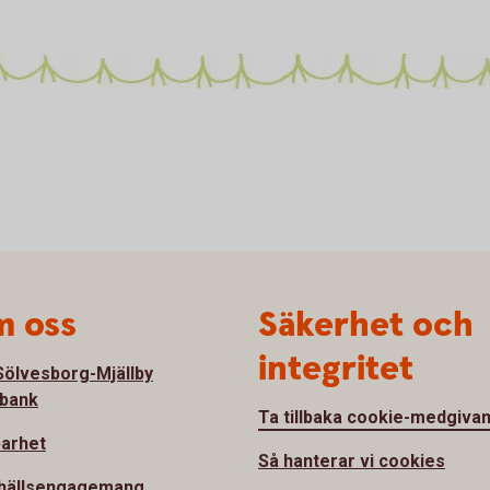
 oss
Säkerhet och
integritet
ölvesborg-Mjällby
bank
Ta tillbaka cookie-medgiva
barhet
Så hanterar vi cookies
hällsengagemang