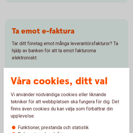
Ta emot e-faktura
Tar ditt företag emot många leverantörsfakturor? Ta
hjälp av banken för att ta emot fakturorna
elektroniskt.
Ta emot e-fakturor i
affärssystem
Våra cookies, ditt val
Vi använder nödvändiga cookies eller liknande
tekniker för att webbplatsen ska fungera för dig. Det
finns även cookies du kan välja som förbättrar din
Vårt erbjudande för ISO20022
upplevelse:
Vi erbjuder möjlighet att ta emot betalningsuppdrag
Funktioner, prestanda och statistik
och leverera information till våra kunder för flera