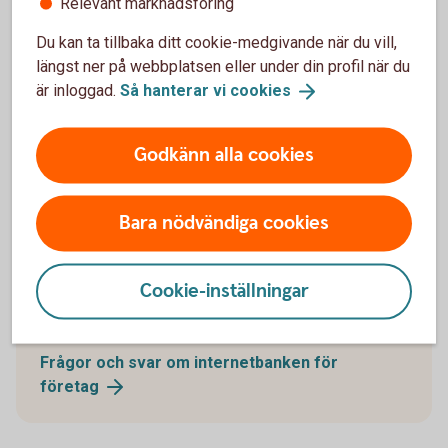
Relevant marknadsföring
olika tjänster.
Du kan ta tillbaka ditt cookie-medgivande när du vill,
ISO20022
längst ner på webbplatsen eller under din profil när du
är inloggad.
Så hanterar vi
cookies
Godkänn alla cookies
Vanliga frågor och svar -
Bara nödvändiga cookies
internetbanken för företag
Få svar på dina frågor om beloppsgränser, lönelista,
Cookie-inställningar
elektronisk faktura och mycket mer som gäller
internetbanken för företag.
Frågor och svar om internetbanken för
företag