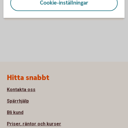
Cookie-inställningar
Inställningar för cookies
Sidfot
Hitta snabbt
Kontakta oss
Spärrhjälp
Bli kund
Priser, räntor och kurser