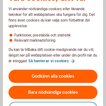
Om dina kunder inte betalar i tid
Vi använder nödvändiga cookies eller liknande
tekniker för att webbplatsen ska fungera för dig. Det
Inkasso
finns även cookies du kan välja som förbättrar din
upplevelse:
Tjänsten Inkasso innebär att banken agerar ombud
för ditt företag i inkassoärenden. På så sätt kan du
Funktioner, prestanda och statistik
undvika kreditförluster utan att störa kundrelationen.
Relevant marknadsföring
Du kan ta tillbaka ditt cookie-medgivande när du vill,
Inkasso
längst ner på webbplatsen eller under din profil när du
är inloggad.
Så hanterar vi
cookies
Godkänn alla cookies
Bara nödvändiga cookies
För att se detta innehåll behöver du först
godkänna cookies för Funktioner, prestanda
och statistik.