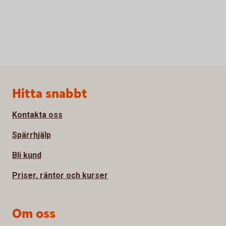
Sidfot
Hitta snabbt
Kontakta oss
Spärrhjälp
Bli kund
Priser, räntor och kurser
Om oss