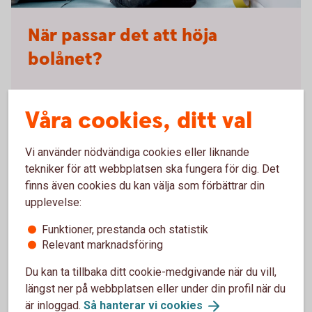
När passar det att höja
bolånet?
Att höja bolånet passar bra när du ska:
Våra cookies, ditt val
Renovera kök eller badrum
Bygga altan, uterum eller pool
Vi använder nödvändiga cookies eller liknande
Bygga ut eller bygga om huset
tekniker för att webbplatsen ska fungera för dig. Det
Installera klimatsmart uppvärmning
finns även cookies du kan välja som förbättrar din
upplevelse:
Funktioner, prestanda och statistik
Relevant marknadsföring
Vanliga frågor om att höja bolån
Du kan ta tillbaka ditt cookie-medgivande när du vill,
längst ner på webbplatsen eller under din profil när du
är inloggad.
Så hanterar vi
cookies
Hur mycket kan jag höja bolånet?