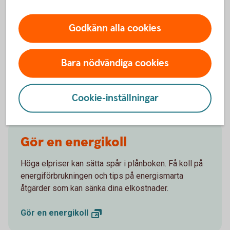
Hur vet jag vad min bostad är värd?
Godkänn alla cookies
Påverkas amorteringen om jag höjer bolånet?
Bara nödvändiga cookies
Vad kostar det att utöka bolån?
Cookie-inställningar
Gör en energikoll
Höga elpriser kan sätta spår i plånboken. Få koll på
energiförbrukningen och tips på energismarta
åtgärder som kan sänka dina elkostnader.
Gör en
energikoll