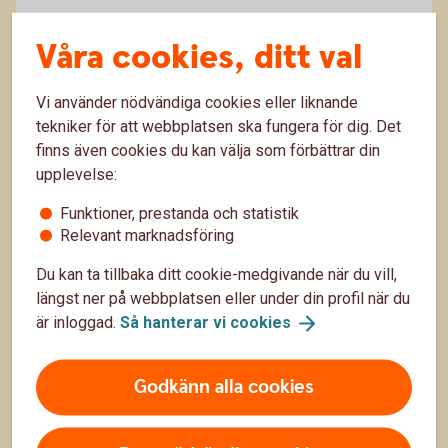
Känns det långt till löning? Det pratas mycket om att
Våra cookies, ditt val
spara, men hur gör man när det knappt går ihop i
vardagsekonomin? Lugn, det finns tips och trix som
9 okt. 2025
kan hjälpa dig att få nya mer ekonomiska vanor på
Vi använder nödvändiga cookies eller liknande
plats. Här får du våra bästa budgettips.
Vardagsekonomi
Budget
tekniker för att webbplatsen ska fungera för dig. Det
finns även cookies du kan välja som förbättrar din
upplevelse:
Funktioner, prestanda och statistik
Relevant marknadsföring
Du kan ta tillbaka ditt cookie-medgivande när du vill,
längst ner på webbplatsen eller under din profil när du
är inloggad.
Så hanterar vi
cookies
Godkänn alla cookies
Tips inför årsskiftet
Nu är det dags att se över ekonomin inför nästa år.