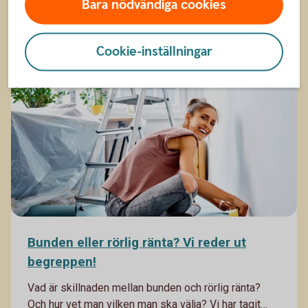
Bara nödvändiga cookies
Genom att betala för årets rot- och rutarbeten före
årsskiftet och få koll på avdrag, omfördelning av
9 okt. 2025
ränteutgifter och kvittningar av aktieaffärer kan du
Cookie-inställningar
förbättra din ekonomi.
Vardagsekonomi
Bunden eller rörlig ränta? Vi reder ut
begreppen!
Vad är skillnaden mellan bunden och rörlig ränta?
Och hur vet man vilken man ska välja? Vi har tagit