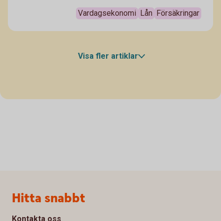
ny bil. Här är 10 saker att tänka på när du närmar dig
ett köp!
Vardagsekonomi
Lån
Försäkringar
Visa fler artiklar
Sidfot
Hitta snabbt
Kontakta oss