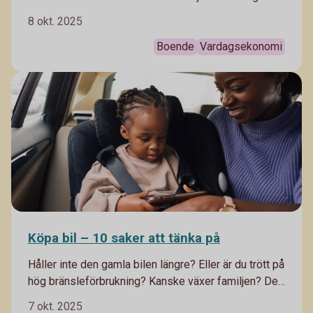
hjälp av vår privatekonom Arturo Arques som ska
8 okt. 2025
reda ut hur man kan tänka för att göra de bästa valen.
Boende
Vardagsekonomi
Köpa bil – 10 saker att tänka på
Håller inte den gamla bilen längre? Eller är du trött på
hög bränsleförbrukning? Kanske växer familjen? Det
kan finnas många anledningar till att du behöver en
7 okt. 2025