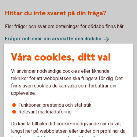
Hittar du inte svaret på din fråga?
Fler frågor och svar om betalningar för dödsbo finns här:
Frågor och svar om arvskifte och
dödsbo
Våra cookies, ditt val
Hanteringstid för
Vi använder nödvändiga cookies eller liknande
tekniker för att webbplatsen ska fungera för dig. Det
betalningsuppdrag
finns även cookies du kan välja som förbättrar din
upplevelse:
Hanteringstiden för betalningsuppdrag, det vill säga
Funktioner, prestanda och statistik
hjälp att betala räkningar utställda till dödsboet, är 3-
Relevant marknadsföring
5 arbetsdagar.
Du kan ta tillbaka ditt cookie-medgivande när du vill,
längst ner på webbplatsen eller under din profil när du