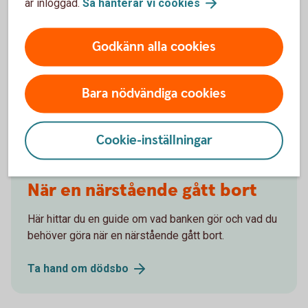
är inloggad.
Så hanterar vi
cookies
Här hittar du blanketter för
Godkänn alla cookies
fullmakter
Bara nödvändiga cookies
Fullmakter
dödsbo
Cookie-inställningar
När en närstående gått bort
Här hittar du en guide om vad banken gör och vad du
behöver göra när en närstående gått bort.
Ta hand om
dödsbo