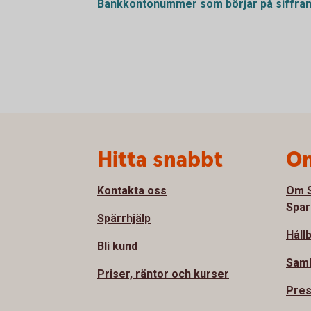
Bankkontonummer som börjar på siffran 
Sidfot
Hitta snabbt
Om
Kontakta oss
Om S
Spar
Spärrhjälp
Håll
Bli kund
Sam
Priser, räntor och kurser
Pre