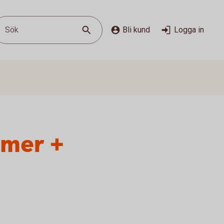
Sök
Bli kund
Logga in
mer +