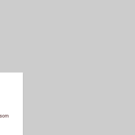
a som