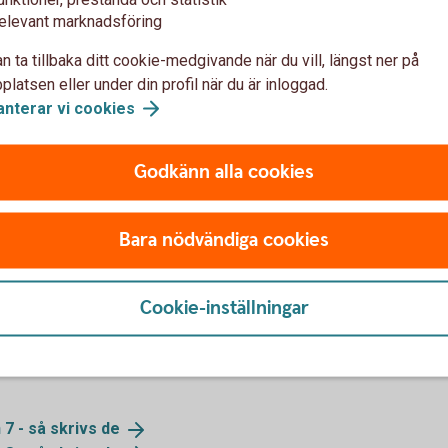
om börjar på siffran 8
elevant marknadsföring
n ta tillbaka ditt cookie-medgivande när du vill, längst ner på
mmer
latsen eller under din profil när du är inloggad.
anterar vi
cookies
ra ägaren till ett konto. Det avgör var pengarna
r varierar från bank till bank. Kontonumret kommer
Godkänn alla cookies
Bara nödvändiga cookies
Cookie-inställningar
7 - så skrivs
de