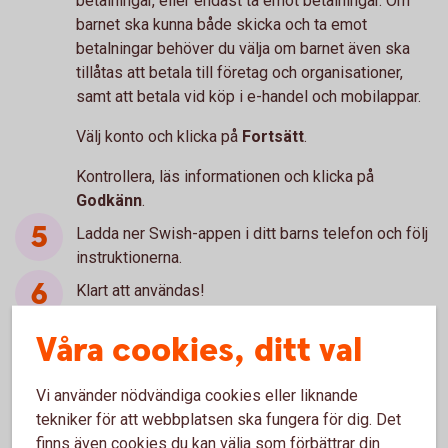
betalningar, eller endast ta emot betalningar. Om
barnet ska kunna både skicka och ta emot
betalningar behöver du välja om barnet även ska
tillåtas att betala till företag och organisationer,
samt att betala vid köp i e-handel och mobilappar.
Välj konto och klicka på
Fortsätt
.
Kontrollera, läs informationen och klicka på
Godkänn
.
Ladda ner Swish-appen i ditt barns telefon och följ
instruktionerna.
Klart att användas!
Våra cookies, ditt val
Behöver du hjälp?
Vi använder nödvändiga cookies eller liknande
tekniker för att webbplatsen ska fungera för dig. Det
Ring Digital Support. Öppet måndag-fredag 08.00-
finns även cookies du kan välja som förbättrar din