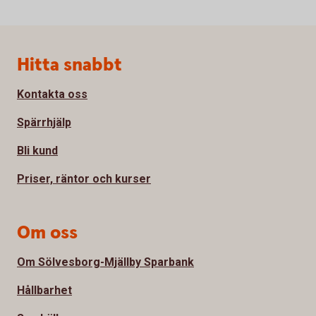
Sidfot
Hitta snabbt
Kontakta oss
Spärrhjälp
Bli kund
Priser, räntor och kurser
Om oss
Om Sölvesborg-Mjällby Sparbank
Hållbarhet