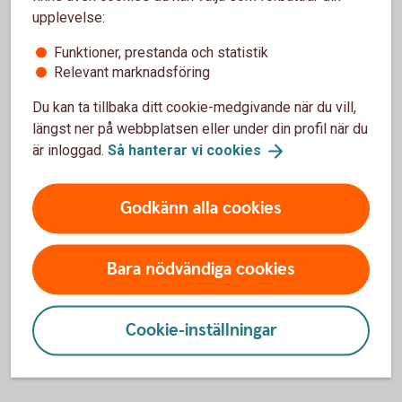
20.00, lördag-söndag 08.00-18.00 (stängt
upplevelse:
storhelger).
Funktioner, prestanda och statistik
Relevant marknadsföring
Ring 0771-97 75 12
Du kan ta tillbaka ditt cookie-medgivande när du vill,
längst ner på webbplatsen eller under din profil när du
är inloggad.
Så hanterar vi
cookies
För att se detta innehåll behöver du först
Godkänn alla cookies
godkänna cookies för Funktioner, prestanda
och statistik.
Inställningar för cookies
Bara nödvändiga cookies
Cookie-inställningar