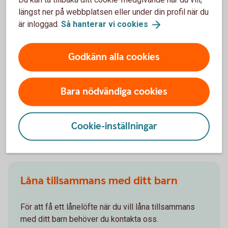
behöver du tänka på om du har flera barn?
längst ner på webbplatsen eller under din profil när du
är inloggad.
Så hanterar vi
cookies
Är du osäker på vilka juridisk avtal du behöver?
Juridisk
hjälp
Godkänn alla cookies
Bara nödvändiga cookies
Bli medlåntagare och låna
Cookie-inställningar
tillsammans med ditt barn
Låna tillsammans med ditt barn
För att få ett lånelöfte när du vill låna tillsammans
med ditt barn behöver du kontakta oss.