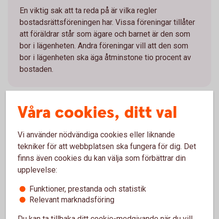
En viktig sak att ta reda på är vilka regler
bostadsrättsföreningen har. Vissa föreningar tillåter
att föräldrar står som ägare och barnet är den som
bor i lägenheten. Andra föreningar vill att den som
bor i lägenheten ska äga åtminstone tio procent av
bostaden.
Våra cookies, ditt val
Glöm inte juridiken
Vi använder nödvändiga cookies eller liknande
tekniker för att webbplatsen ska fungera för dig. Det
finns även cookies du kan välja som förbättrar din
När du tar ett bolån tillsammans med ditt barn är det
upplevelse:
viktigt att inte glömma de juridiska delarna. När ska
lånet övertas av barnet? Hur stor möjlighet till
Funktioner, prestanda och statistik
påverkan har du som förälder över bostaden? Vad
Relevant marknadsföring
händer om ditt barn blir sambo och delar bostaden
med en person som inte är skriven på lånet? Vad
Du kan ta tillbaka ditt cookie-medgivande när du vill,