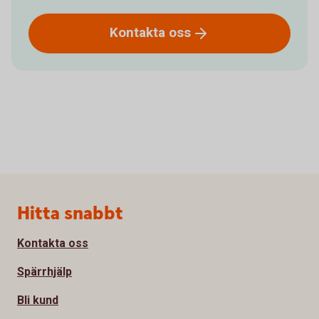
Kontakta
oss
Sidfot
Hitta snabbt
Kontakta oss
Spärrhjälp
Bli kund