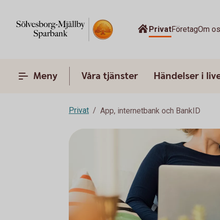
Privat
Företag
Om o
Meny
Våra tjänster
Händelser i liv
Privat
App, internetbank och BankID