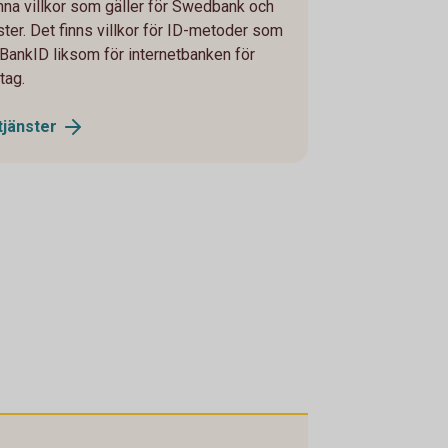
änna villkor som gäller för Swedbank och
ter. Det finns villkor för ID-metoder som
BankID liksom för internetbanken för
tag.
tjänster