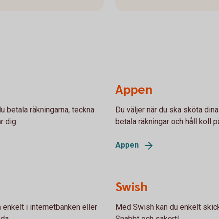
Appen
u betala räkningarna, teckna
Du väljer när du ska sköta din
r dig.
betala räkningar och håll koll p
Appen
Swish
enkelt i internetbanken eller
Med Swish kan du enkelt skic
nda.
Snabbt och säkert!