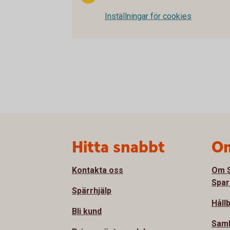
Inställningar för cookies
Sidfot
Hitta snabbt
Om
Kontakta oss
Om S
Spar
Spärrhjälp
Håll
Bli kund
Sam