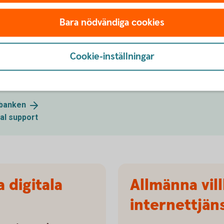
Bara nödvändiga cookies
Cookie-inställningar
ång?
tbanken
tal support
 digitala
Allmänna vill
internettjän