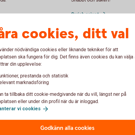
Swish
privat
åra cookies, ditt val
vänder nödvändiga cookies eller liknande tekniker för att
latsen ska fungera för dig. Det finns även cookies du kan välj
Våra kort
ttrar din upplevelse:
unktioner, prestanda och statistik
elevant marknadsföring
n ta tillbaka ditt cookie-medgivande när du vill, längst ner på
latsen eller under din profil när du är inloggad.
atpersoner och företag
anterar vi
cookies
Godkänn alla cookies