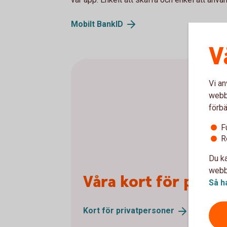
Mobilt
BankID
V
Vi an
webbp
förbä
F
R
Du ka
webbp
Våra kort för priv
Så h
Kort för
privatpersoner