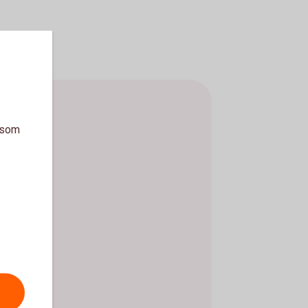
a som