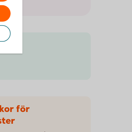
kor för
ster