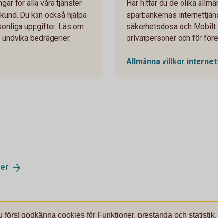
gar för alla våra tjänster
Här hittar du de olika allm
 kund. Du kan också hjälpa
sparbankernas internettjäns
sonliga uppgifter. Läs om
säkerhetsdosa och Mobilt 
t undvika bedrägerier.
privatpersoner och för före
Allmänna villkor
internet
ter
u först godkänna cookies för Funktioner, prestanda och statistik.