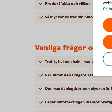
webbp
Produktfakta och villkor
Så h
Så mycket kostar din bilförsäkring
Vanliga frågor om at
Trafik, hel och halv – vad är det för
När slutar den tidigare ägarens försä
Om man övningskör och olyckan är f
Gäller bilförsäkringen utanför Sveri