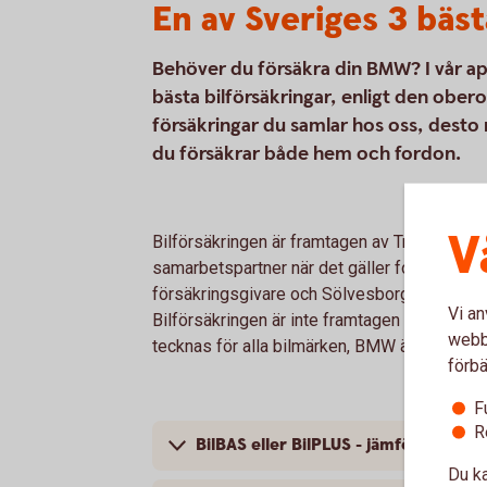
En av Sveriges 3 bäst
Behöver du försäkra din BMW? I vår ap
bästa bilförsäkringar, enligt den obe
försäkringar du samlar hos oss, desto 
du försäkrar både hem och fordon.
V
Bilförsäkringen är framtagen av Tre Kronor 
samarbetspartner när det gäller fordonsförsä
försäkringsgivare och Sölvesborg-Mjällby S
Vi an
Bilförsäkringen är inte framtagen specifikt 
webbp
tecknas för alla bilmärken, BMW är bara ett
förbä
F
R
BilBAS eller BilPLUS - jämför innehåll
Du ka