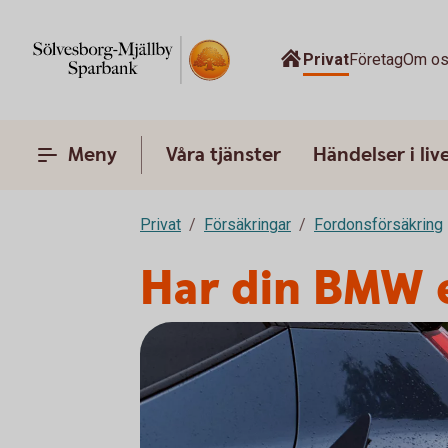
Privat
Företag
Om o
Meny
Våra tjänster
Händelser i liv
Privat
Försäkringar
Fordonsförsäkring
Har din BMW e