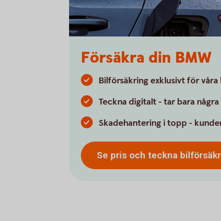
Försäkra din BMW
Bilförsäkring exklusivt för vår
Teckna digitalt - tar bara någr
Skadehantering i topp - kunder
Se pris och teckna
bilförsäk