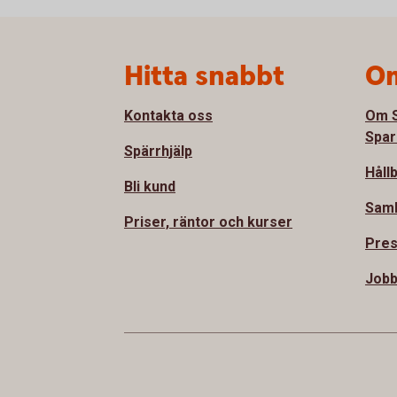
Sidfot
Hitta snabbt
Om
Kontakta oss
Om S
Spar
Spärrhjälp
Håll
Bli kund
Sam
Priser, räntor och kurser
Pre
Jobb