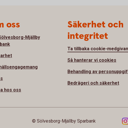
 oss
Säkerhet och
integritet
ölvesborg-Mjällby
bank
Ta tillbaka cookie-medgiva
barhet
Så hanterar vi cookies
hällsengagemang
Behandling av personuppgif
ss
Bedrägeri och säkerhet
a hos oss
© Sölvesborg-Mjällby Sparbank