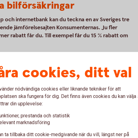
a bilförsäkringar
p och internetbank kan du teckna en av Sveriges tre
roende jämförelsesajten Konsumenternas. Ju fler
mer rabatt får du. Till exempel får du 15 % rabatt om
åra cookies, ditt val
(ett bolag som ägs av Folksam) som är vår
kringar. Tre Kronor Försäkring AB är
parbank är försäkringsförmedlare.
vänder nödvändiga cookies eller liknande tekniker för att
för BMW; bilförsäkringen vi erbjuder kan
latsen ska fungera för dig. Det finns även cookies du kan välj
 exempel.
ttrar din upplevelse:
unktioner, prestanda och statistik
elevant marknadsföring
n ta tillbaka ditt cookie-medgivande när du vill, längst ner på