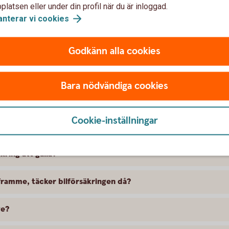
latsen eller under din profil när du är inloggad.
anterar vi
cookies
Godkänn alla cookies
Bara nödvändiga cookies
t försäkra BMW
Cookie-inställningar
 skillnad på försäkringarna?
kring att gälla?
ramme, täcker bilförsäkringen då?
ge?