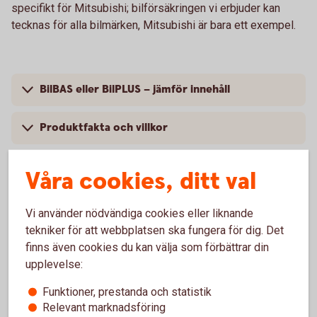
specifikt för Mitsubishi; bilförsäkringen vi erbjuder kan
tecknas för alla bilmärken, Mitsubishi är bara ett exempel.
BilBAS eller BilPLUS – jämför innehåll
Produktfakta och villkor
Så mycket kostar din bilförsäkring
Våra cookies, ditt val
Vi använder nödvändiga cookies eller liknande
tekniker för att webbplatsen ska fungera för dig. Det
Vanliga frågor om att försäkra
finns även cookies du kan välja som förbättrar din
upplevelse:
Mitsubishi
Funktioner, prestanda och statistik
Relevant marknadsföring
Trafik, hel och halv – vad är det för skillnad på