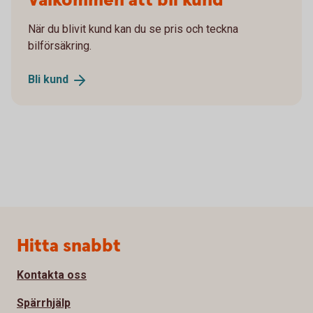
Välkommen att bli kund
När du blivit kund kan du se pris och teckna
bilförsäkring.
Bli
kund
Sidfot
Hitta snabbt
Kontakta oss
Spärrhjälp