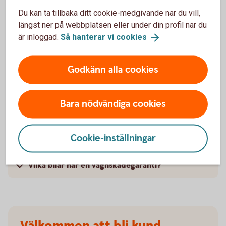
försäkringarna?
Du kan ta tillbaka ditt cookie-medgivande när du vill,
längst ner på webbplatsen eller under din profil när du
När slutar den tidigare ägarens försäkring att
är inloggad.
Så hanterar vi
cookies
gälla?
Godkänn alla cookies
Om man övningskör och olyckan är framme,
täcker bilförsäkringen då?
Bara nödvändiga cookies
Gäller bilförsäkringen utanför Sverige?
Cookie-inställningar
Täcker försäkringen viltolyckor?
Vilka bilar har en vagnskadegaranti?