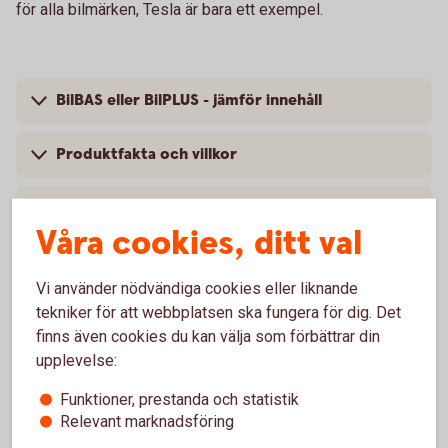
för alla bilmärken, Tesla är bara ett exempel.
BilBAS eller BilPLUS - jämför innehåll
Produktfakta och villkor
Så mycket kostar din bilförsäkring
Våra cookies, ditt val
Vi använder nödvändiga cookies eller liknande
tekniker för att webbplatsen ska fungera för dig. Det
Vanliga frågor om att försäkra
finns även cookies du kan välja som förbättrar din
Tesla
upplevelse:
Funktioner, prestanda och statistik
Trafik, hel och halv – vad är det för skillnad på
Relevant marknadsföring
försäkringarna?