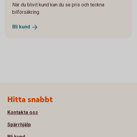
När du blivit kund kan du se pris och teckna
bilförsäkring.
Bli
kund
Sidfot
Hitta snabbt
Kontakta oss
Spärrhjälp
Bli kund