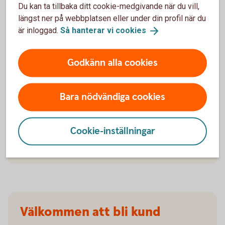
Du kan ta tillbaka ditt cookie-medgivande när du vill,
längst ner på webbplatsen eller under din profil när du
När slutar den tidigare ägarens försäkring att
är inloggad.
Så hanterar vi
cookies
gälla?
Om man övningskör och olyckan är framme,
Godkänn alla cookies
täcker bilförsäkringen då?
Bara nödvändiga cookies
Gäller bilförsäkringen utanför Sverige?
Täcker försäkringen viltolyckor?
Cookie-inställningar
Vilka bilar har en vagnskadegaranti?
Välkommen att bli kund