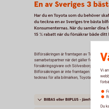
En av Sveriges 3 bäst
Har du en Toyota som du behöver skaffa
du teckna en av Sveriges tre bästa bil
Konsumenternas. När du samlar dina för
15 % rabatt när du försäkrar både ditt
V
Bilförsäkringen är framtagen av Tre Kronor 
samarbetspartner när det gäller fordonsförsä
försäkringsgivare och Sölvesborg-Mjällby S
Vi an
Bilförsäkringen är inte framtagen specifikt f
webbp
tecknas för alla bilmärken, Toyota är bara et
förbä
F
R
BilBAS eller BilPLUS - jämför innehåll
Du ka