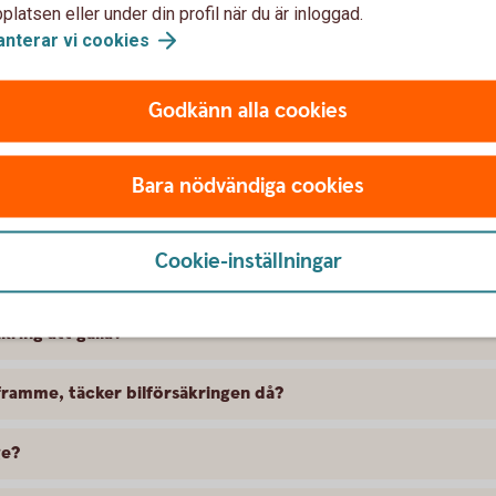
latsen eller under din profil när du är inloggad.
anterar vi
cookies
Godkänn alla cookies
Bara nödvändiga cookies
t försäkra Toyota
Cookie-inställningar
 skillnad på försäkringarna?
kring att gälla?
ramme, täcker bilförsäkringen då?
ge?