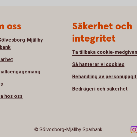
 oss
Säkerhet och
integritet
ölvesborg-Mjällby
bank
Ta tillbaka cookie-medgiva
barhet
Så hanterar vi cookies
hällsengagemang
Behandling av personuppgif
ss
Bedrägeri och säkerhet
a hos oss
© Sölvesborg-Mjällby Sparbank