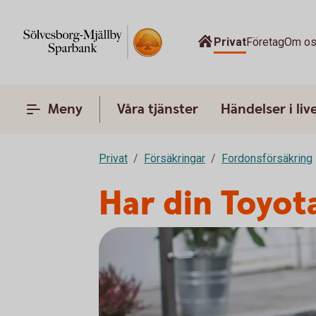
Privat
Företag
Om o
Meny
Våra tjänster
Händelser i liv
Privat
Försäkringar
Fordonsförsäkring
Har din Toyot