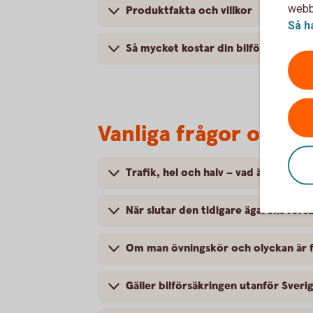
webbp
Produktfakta och villkor
Så h
Så mycket kostar din bilförsäkring
Vanliga frågor om at
Trafik, hel och halv – vad är det för
När slutar den tidigare ägarens försä
Om man övningskör och olyckan är f
Gäller bilförsäkringen utanför Sveri