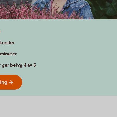
a
a kunder
a minuter
 ger betyg 4 av 5
ring