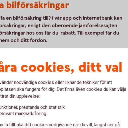
a bilförsäkringar
 en bilförsäkring till? I vår app och internetbank kan
försäkringar, enligt den oberoende jämförelsesajten
säkringar hos oss får du rabatt. Till exempel får du
 hem och ditt fordon.
åra cookies, ditt val
(ett bolag som ägs av Folksam) som är vår
kringar. Tre Kronor Försäkring AB är
parbank är försäkringsförmedlare.
vänder nödvändiga cookies eller liknande tekniker för att
ör Toyota; bilförsäkringen vi erbjuder kan
latsen ska fungera för dig. Det finns även cookies du kan välj
t exempel.
ttrar din upplevelse:
unktioner, prestanda och statistik
elevant marknadsföring
n ta tillbaka ditt cookie-medgivande när du vill, längst ner på