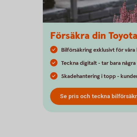
Försäkra din Toyot
Bilförsäkring exklusivt för vår
Teckna digitalt - tar bara någr
Skadehantering i topp - kunder
Se pris och teckna
bilförsäk