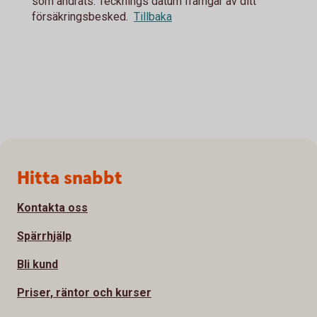
som ändrats. Tecknings datum framgår av ditt
försäkringsbesked.
Tillbaka
Sidfot
Hitta snabbt
Kontakta oss
Spärrhjälp
Bli kund
Priser, räntor och kurser