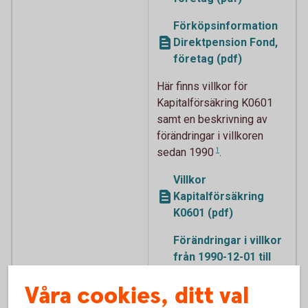
Förköpsinformation
Direktpension Fond,
företag (pdf)
Här finns villkor för
Kapitalförsäkring K0601
samt en beskrivning av
förändringar i
villkoren
sedan 1990
1
.
Villkor
Kapitalförsäkring
K0601 (pdf)
Förändringar i villkor
från 1990-12-01 till
2011-11-30
Våra cookies, ditt val
Kapitalförsäkring
Fond (pdf)