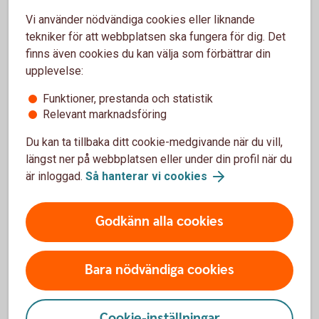
Vi använder nödvändiga cookies eller liknande
Livförsäkring fd
Villkor from 2024-01-
tekniker för att webbplatsen ska fungera för dig. Det
Låneskydd (ej för
01 Livförsäkring fd
finns även cookies du kan välja som förbättrar din
nyteckning)
Låneskydd (pdf)
upplevelse:
Livförsäkring GL
Funktioner, prestanda och statistik
Villkor from 2024-01-
6016 (ej för nyteckning)
Relevant marknadsföring
01 Livförsäkring GL
6016 (pdf)
Du kan ta tillbaka ditt cookie-medgivande när du vill,
längst ner på webbplatsen eller under din profil när du
Livskydd Lån GL
Villkor from 2024-01-
är inloggad.
Så hanterar vi cookies
6071 (ej för nyteckning)
01 Livskydd Lån GL
6071 (pdf)
Godkänn alla cookies
Pensionsförsäkring
Förköpsinformation
Pensionsförsäkring
Bara nödvändiga cookies
(pdf)
Villkor
Pensionsförsäkring
Cookie-inställningar