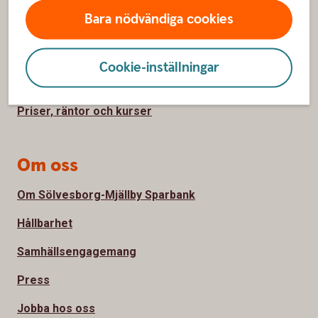
Bara nödvändiga cookies
Kontakta oss
Spärrhjälp
Cookie-inställningar
Bli kund
Priser, räntor och kurser
Om oss
Om Sölvesborg-Mjällby Sparbank
Hållbarhet
Samhällsengagemang
Press
Jobba hos oss