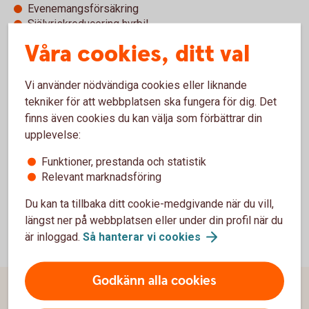
Evenemangsförsäkring
Självriskreducering hyrbil
Våra cookies, ditt val
Villkor hemförsäkring (pdf)
Vi använder nödvändiga cookies eller liknande
tekniker för att webbplatsen ska fungera för dig. Det
finns även cookies du kan välja som förbättrar din
upplevelse:
Se pris för
hemförsäkringen
Funktioner, prestanda och statistik
Relevant marknadsföring
Du kan ta tillbaka ditt cookie-medgivande när du vill,
längst ner på webbplatsen eller under din profil när du
är inloggad.
Så hanterar vi
cookies
Godkänn alla cookies
Sidfot
Hitta snabbt