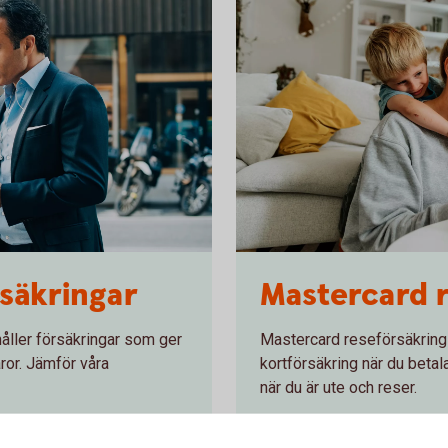
1282129534
säkringar
Mastercard 
åller försäkringar som ger
Mastercard reseförsäkring
aror. Jämför våra
kortförsäkring när du betal
när du är ute och reser.
Mastercard reseförsäk