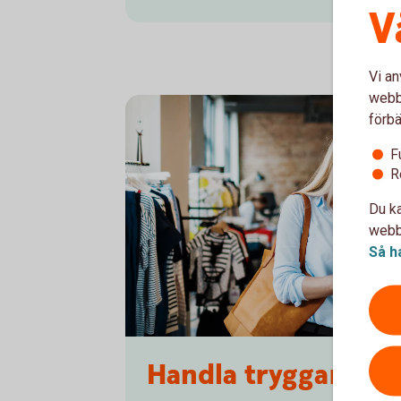
V
Vi an
webbp
förbä
F
R
Du ka
webbp
Så h
1153620594
Handla tryggare me