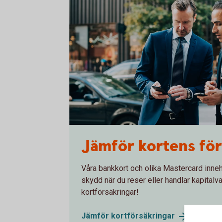
Two men in suits having a meeting
Jämför kortens för
Våra bankkort och olika Mastercard inneh
skydd när du reser eller handlar kapitalv
kortförsäkringar!
Jämför
kortförsäkringar