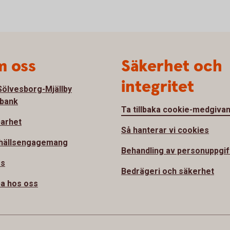
 oss
Säkerhet och
integritet
ölvesborg-Mjällby
bank
Ta tillbaka cookie-medgiva
barhet
Så hanterar vi cookies
hällsengagemang
Behandling av personuppgif
ss
Bedrägeri och säkerhet
a hos oss