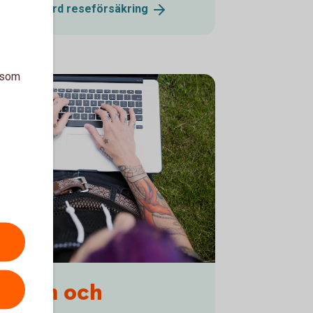
s Mastercard
reseförsäkring
a som
jukdom och