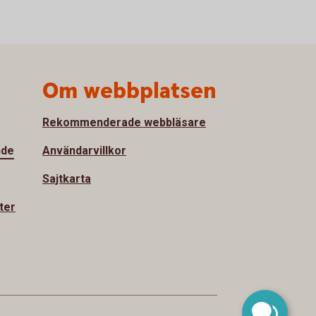
Om webbplatsen
Rekommenderade webbläsare
nde
Användarvillkor
Sajtkarta
ter