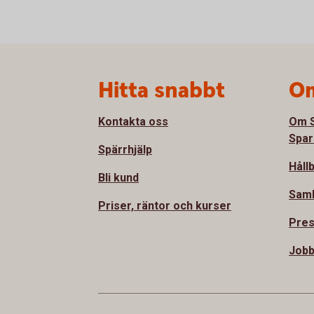
Sidfot
Hitta snabbt
Om
Kontakta oss
Om S
Spar
Spärrhjälp
Håll
Bli kund
Sam
Priser, räntor och kurser
Pre
Jobb