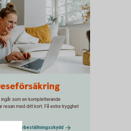
reseförsäkring
 ingår som en kompletterande
ar resan med ditt kort. Få extra trygghet
ring med
avbeställningsskydd