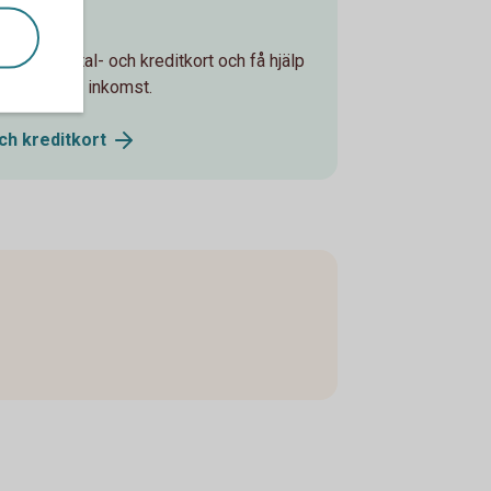
t
 ditt betal- och kreditkort och få hjälp
t står utan inkomst.
och
kreditkort