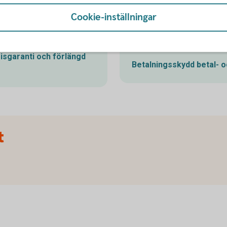
arbetslöshe
tkort kan ge dig möjlighet
Cookie-inställningar
ti om du hittar samma vara
Ansök om betalningsskydd på
med fakturan om du plötslig
risgaranti och förlängd
Betalningsskydd betal- 
t