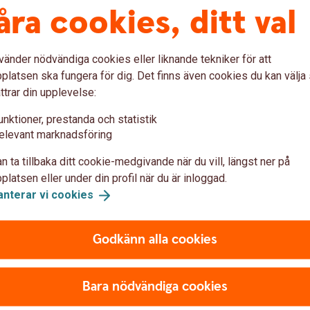
åra cookies, ditt val
Betal- och kreditkorten
vänder nödvändiga cookies eller liknande tekniker för att
latsen ska fungera för dig. Det finns även cookies du kan välj
ttrar din upplevelse:
unktioner, prestanda och statistik
elevant marknadsföring
n ta tillbaka ditt cookie-medgivande när du vill, längst ner på
latsen eller under din profil när du är inloggad.
anterar vi
cookies
Godkänn alla cookies
664659685
d ditt kort
Skydd vid s
Bara nödvändiga cookies