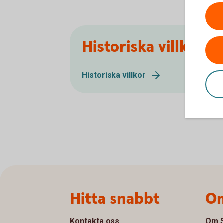
Historiska villkor
Historiska villkor
Sidfot
Hitta snabbt
Om
Kontakta oss
Om S