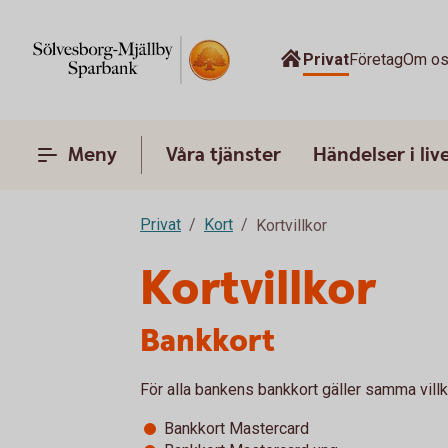
Privat
Företag
Om o
Meny
Våra tjänster
Händelser i liv
Privat
Kort
Kortvillkor
Kortvillkor
Bankkort
För alla bankens bankkort gäller samma villk
Bankkort Mastercard