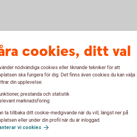
åra cookies, ditt val
kkort Mastercard.
vänder nödvändiga cookies eller liknande tekniker för att
latsen ska fungera för dig. Det finns även cookies du kan välj
t
ttrar din upplevelse:
unktioner, prestanda och statistik
elevant marknadsföring
df)
n ta tillbaka ditt cookie-medgivande när du vill, längst ner på
um (pdf)
latsen eller under din profil när du är inloggad.
anterar vi cookies
re världsnaturkortet, pdf)