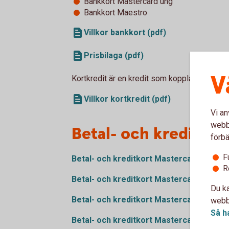
Bankkort Mastercard ung
Bankkort Maestro
Villkor bankkort (pdf)
Prisbilaga (pdf)
V
Kortkredit är en kredit som kopplas till ban
Villkor kortkredit (pdf)
Vi an
webbp
Betal- och kreditkor
förbä
F
Betal- och kreditkort Mastercard (pdf)
R
Betal- och kreditkort Mastercard Guld (p
Du ka
Betal- och kreditkort Mastercard Platin
webbp
Så h
Betal- och kreditkort Mastercard (tidiga