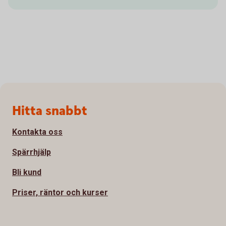
Sidfot
Hitta snabbt
Kontakta oss
Spärrhjälp
Bli kund
Priser, räntor och kurser