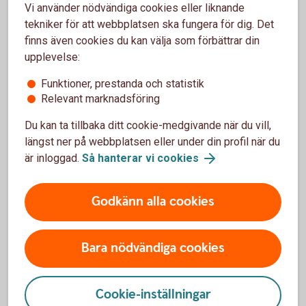
Vi använder nödvändiga cookies eller liknande
tekniker för att webbplatsen ska fungera för dig. Det
finns även cookies du kan välja som förbättrar din
Arturo Arques
upplevelse:
Privatekonom
Funktioner, prestanda och statistik
Relevant marknadsföring
Du kan ta tillbaka ditt cookie-medgivande när du vill,
längst ner på webbplatsen eller under din profil när du
För att se detta innehåll behöver du först
är inloggad.
Så hanterar vi cookies
godkänna cookies för Funktioner, prestanda
och statistik.
Godkänn alla cookies
Inställningar för cookies
Bara nödvändiga cookies
Cookie-inställningar
Ladda ner checklistan