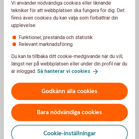
Vi använder nödvändiga cookies eller liknande
tekniker för att webbplatsen ska fungera för dig. Det
5 tips när du flyttar
finns även cookies du kan välja som förbättrar din
upplevelse:
Adressändra
Funktioner, prestanda och statistik
Vill du fortfarande få post? Gör adressändring
Relevant marknadsföring
och för över eller säg upp prenumerationer
Du kan ta tillbaka ditt cookie-medgivande när du vill,
som är knutna till den gamla bostaden.
längst ner på webbplatsen eller under din profil när du
Se till att ha en buffert
är inloggad.
Så hanterar vi
cookies
Det är viktigt att ha en buffert för oförutsägbara
händelser.
Godkänn alla cookies
Avtal och abonnemang
Ändra eller säg upp abonnemang. Informera om
Bara nödvändiga cookies
din flytt till leverantörer av elbolag, gas,
vatten/avlopp, fjärrvärme, sophämtning.
Fixa flytthjälp
Cookie-inställningar
Dags att ringa vännerna och locka med