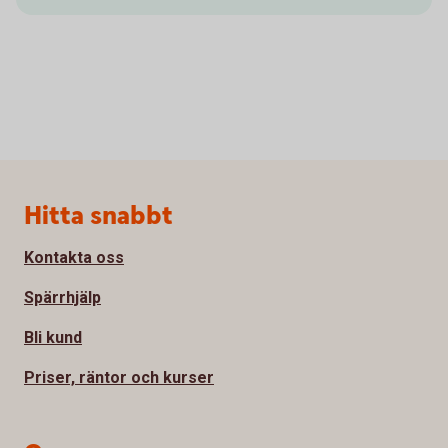
Sidfot
Hitta snabbt
Kontakta oss
Spärrhjälp
Bli kund
Priser, räntor och kurser