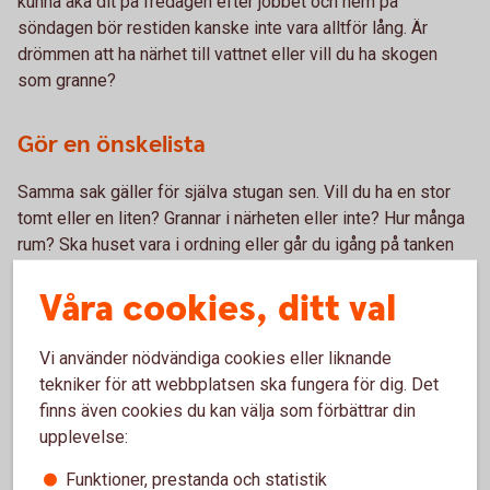
kunna åka dit på fredagen efter jobbet och hem på
söndagen bör restiden kanske inte vara alltför lång. Är
drömmen att ha närhet till vattnet eller vill du ha skogen
som granne?
Gör en önskelista
Samma sak gäller för själva stugan sen. Vill du ha en stor
tomt eller en liten? Grannar i närheten eller inte? Hur många
rum? Ska huset vara i ordning eller går du igång på tanken
att snickra själv? Lista sådant som är viktigt för dig och
Våra cookies, ditt val
som du helst inte vill tumma på och se sen vad objekten du
hittar bockar för. Även om det knoppas för fullt ute så
försök att inte ha bråttom. Den där perfekta stugan finns,
Vi använder nödvändiga cookies eller liknande
men kanske inte precis just nu.
tekniker för att webbplatsen ska fungera för dig. Det
finns även cookies du kan välja som förbättrar din
Säkra budgeten
upplevelse:
Funktioner, prestanda och statistik
Och apropå önskelistor: gör en budget! Vad har du råd