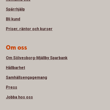
Spärrhjälp
Bli kund
Priser, räntor och kurser
Om oss
Om Sölvesborg-Mjällby Sparbank
Hållbarhet
Samhällsengagemang
Press
Jobba hos oss