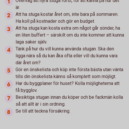
Överväg att hyra stuga först, för att känna på hur det
är.
Att ha stuga kostar året om, inte bara på sommaren.
Ha koll på kostnader och gör en budget.
Att ha stuga kan kosta extra om något går sönder, ha
en liten buffert – särskilt om du inte kommer att kunna
laga saker själv.
Tänk på hur du vill kunna använda stugan. Ska den
ligga nära så du kan åka ofta eller vill du kunna vara
där året om?
Gör en önskelista och köp inte första bästa utan vänta
tills din önskelista känns så komplett som möjligt.
Har du byggplaner för huset? Kolla möjligheterna att
få bygglov.
Besiktiga stugan innan du köper och be fackmän kolla
så att allt är i sin ordning.
Se till att teckna försäkring.