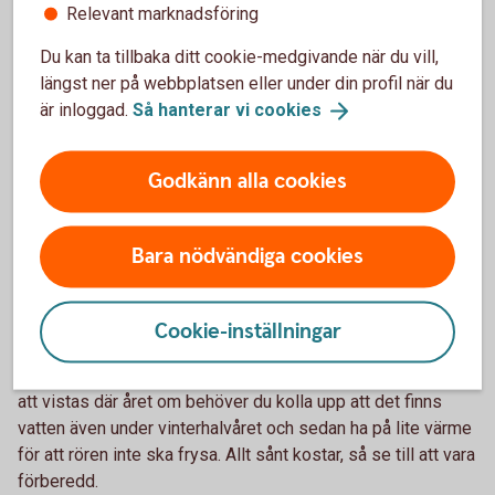
Relevant marknadsföring
med? Det är lätt att drömma om det ultimata sommarhuset,
men vad kostar det? Här får kanske några drömpunkter ryka
Du kan ta tillbaka ditt cookie-medgivande när du vill,
på vägen om de ligger utanför budget, men se till att du
längst ner på webbplatsen eller under din profil när du
tummar på rätt saker. Är du till exempel inte händig själv ska
är inloggad.
Så hanterar vi
cookies
du kanske inte ta på dig ett renoveringsobjekt om du inte
har möjlighet att anlita hjälp. Tänk också på att räkna med en
Godkänn alla cookies
buffert för oförutsedda utgifter – att ha eget hus kan
innebära kostnader du inte kan förutspå.
Bara nödvändiga cookies
Ha koll på alla kostnader
Gör också en kalkyl för vad stugan kommer att kosta i drift
Cookie-inställningar
under året. Du kommer att betala för allt ifrån försäkringar
och värme till sophämtning och vatten. Vill du ha möjlighet
att vistas där året om behöver du kolla upp att det finns
vatten även under vinterhalvåret och sedan ha på lite värme
för att rören inte ska frysa. Allt sånt kostar, så se till att vara
förberedd.