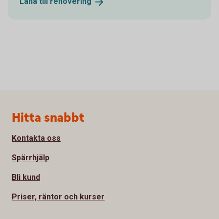
Låna till
renovering
Sidfot
Hitta snabbt
Kontakta oss
Spärrhjälp
Bli kund
Priser, räntor och kurser