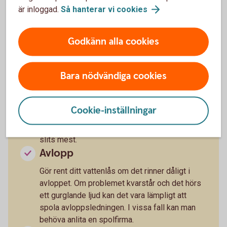
är inloggad.
Så hanterar vi
cookies
Vår och sommar är en bra tid att montera
tätningslister runt fönster och dörrar.
Fönster
Godkänn alla cookies
Skrapa och måla fönster. Hur ofta detta
behöver göras beror på var du bor, men ungefär
Bara nödvändiga cookies
vart åttonde till tionde år. Sjönära hus och hus
på västkusten slits mer, och husets norrsida
slits minst. Hinner du inte göra ett grundligt
Cookie-inställningar
jobb ett år kan du bättringsmåla ett fönster och
få respit i något år. Nedre delen av fönstret
slits mest.
Avlopp
Gör rent ditt vattenlås om det rinner dåligt i
avloppet. Om problemet kvarstår och det hörs
ett gurglande ljud kan det vara lämpligt att
spola avloppsledningen. I vissa fall kan man
behöva anlita en spolfirma.