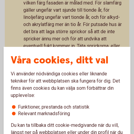
vilken färg fasaden är målad med. För slamfärg
gäller ungefär vart sjunde till tionde år, för
linoljefärg ungefär vart tionde år, och för alkyd-
och akrylatfärg mer än tio år. För putsade hus är
det bra att laga större sprickor så att de inte
spricker ännu mer och för att undvika att
eventuell fukt kommer in. Täta sprickorna, eller
ta hjälp av fackman. Även tegelfasad bör du se
Våra cookies, ditt val
över regelbundet för att upptäcka eventuella
skador. Tegelfasader är vanligtvis tåliga, men
Vi använder nödvändiga cookies eller liknande
om teglet går sönder kan det bli fråga om
tekniker för att webbplatsen ska fungera för dig. Det
ganska omfattande renovering. Vanligast är
finns även cookies du kan välja som förbättrar din
skador runt fönster och dörrar.
upplevelse:
Uteplats
Funktioner, prestanda och statistik
Se över uteplatser och tvätta rent. Behandla din
Relevant marknadsföring
altan med lämplig träolja eller den
behandlingsmetod du valt.
Du kan ta tillbaka ditt cookie-medgivande när du vill,
Tätning
längst ner på webbplatsen eller under din profil när du